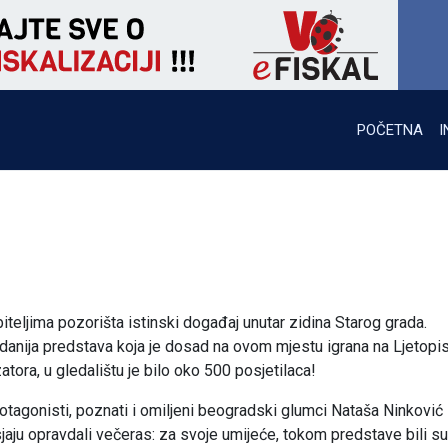
POČETNA
I
biteljima pozorišta istinski događaj unutar zidina Starog grada.
danija predstava koja je dosad na ovom mjestu igrana na Ljetopis
ora, u gledalištu je bilo oko 500 posjetilaca!
tagonisti, poznati i omiljeni beogradski glumci Nataša Ninković 
jaju opravdali večeras: za svoje umijeće, tokom predstave bili su