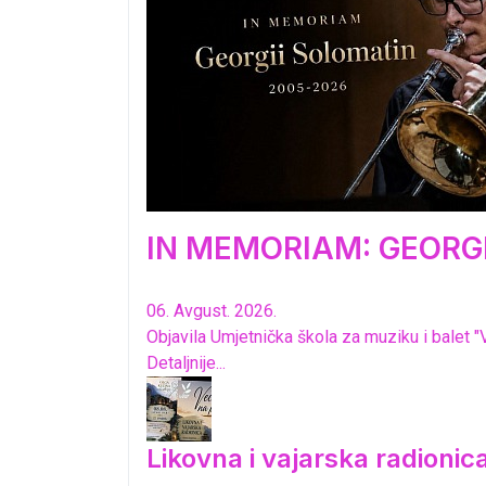
IN MEMORIAM: GEORGI
06. Avgust. 2026.
Objavila Umjetnička škola za muziku i balet "
Detaljnije...
Likovna i vajarska radioni