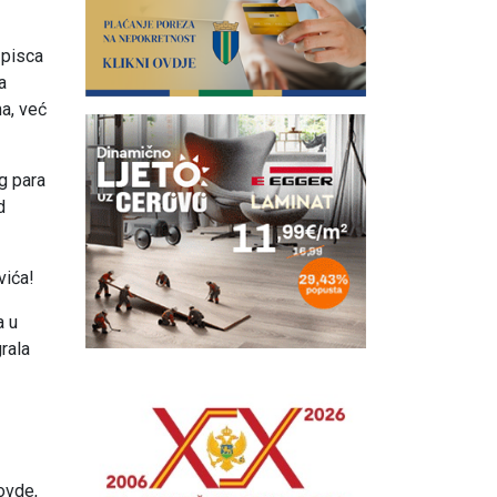
 pisca
a
ma, već
g para
d
vića!
a u
rala
 ovde,