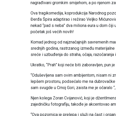
nagrađivani gromkim smijehom, a po njenom zavr
Ova tragikomedija, koprodukcija Narodnog pozo
Đerđa Špira adaptirao i režirao Veljko Mićunovi
nekad “pad s neba” dva miliona eura u dom čiji u
početak još većih novih!
Komad jednog od najznačajnijih savremenih mađ
srednjih godina, rastrzanog između materijalne i
sreće i uzbuđenja do straha, očaja, razočaranja i
Ukratko, “Prah” koji neće biti zaboravljen, pu
“Oduševljena sam ovim ambijentom, nisam ni zna
lepšem prostoru, podsećalo me na dubrovačke zid
sam svugde u Crnoj Gori, zaista me je očaralo “
Njen kolega Zoran Cvijanović, koji je džentlmen
zajedničku fotografiju, takođe je akcentovao amb
“Ova pozornica je prelepa i služi na čast i organ