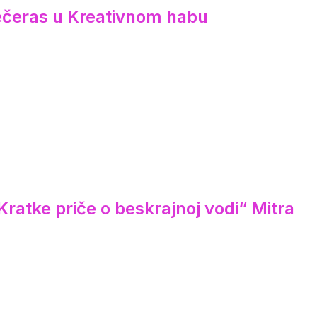
večeras u Kreativnom habu
ratke priče o beskrajnoj vodi“ Mitra