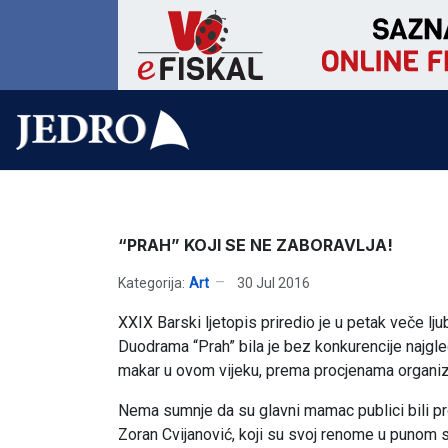
“PRAH” KOJI SE NE ZABORAVLJA!
Kategorija:
Art
30 Jul 2016
XXIX Barski ljetopis priredio je u petak veče lju
Duodrama “Prah” bila je bez konkurencije najgle
makar u ovom vijeku, prema procjenama organizat
Nema sumnje da su glavni mamac publici bili pro
Zoran Cvijanović, koji su svoj renome u punom s