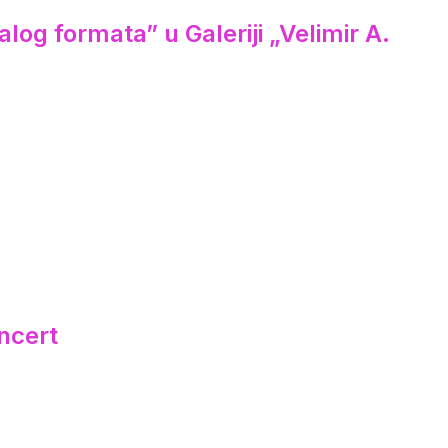
log formata” u Galeriji „Velimir A.
ncert