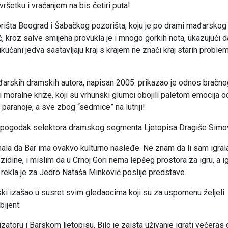
šetku i vraćanjem na bis četiri puta!
rišta Beograd i Šabačkog pozorišta, koju je po drami mađarskog
ć, kroz salve smijeha provukla je i mnogo gorkih nota, ukazujući d
kućani jedva sastavljaju kraj s krajem ne znači kraj starih proble
arskih dramskih autora, napisan 2005. prikazao je odnos bračno
 moralne krize, koji su vrhunski glumci obojili paletom emocija o
 paranoje, a sve zbog “sedmice” na lutriji!
n je pogodak selektora dramskog segmenta Ljetopisa Dragiše Simo
la da Bar ima ovakvo kulturno nasleđe. Ne znam da li sam igral
ine, i mislim da u Crnoj Gori nema lepšeg prostora za igru, a ig
, rekla je za Jedro Nataša Minković poslije predstave.
ski izašao u susret svim gledaocima koji su za uspomenu željeli
ijent:
izatoru i Barskom ljetopisu. Bilo je zaista uživanje igrati večeras