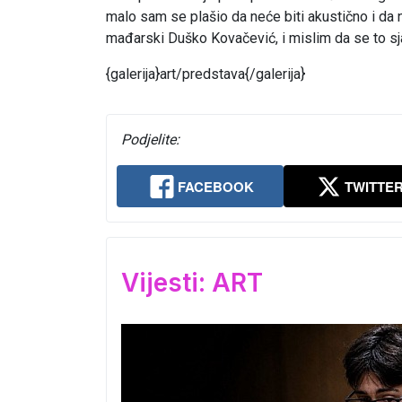
malo sam se plašio da neće biti akustično i da na
mađarski Duško Kovačević, i mislim da se to sja
{galerija}art/predstava{/galerija}
Podjelite:
FACEBOOK
TWITTE
Vijesti: ART