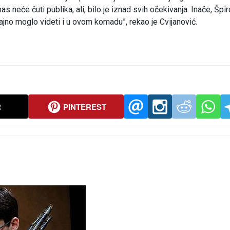
s neće čuti publika, ali, bilo je iznad svih očekivanja. Inače, Špir
jno moglo videti i u ovom komadu”, rekao je Cvijanović.
R
PINTEREST