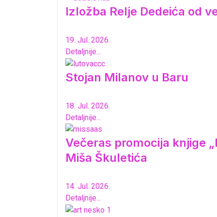
Izložba Relje Dedeića od 
19. Jul. 2026.
Detaljnije...
Stojan Milanov u Baru
18. Jul. 2026.
Detaljnije...
Večeras promocija knjige „K
Miša Škuletića
14. Jul. 2026.
Detaljnije...