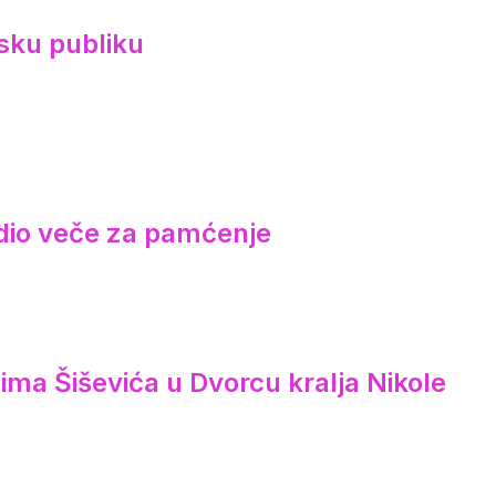
sku publiku
redio veče za pamćenje
ima Šiševića u Dvorcu kralja Nikole