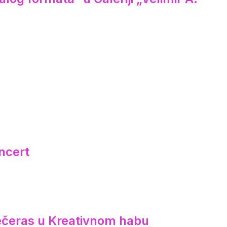
ncert
večeras u Kreativnom habu