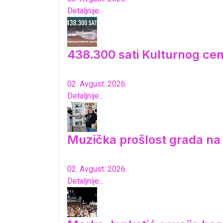
Detaljnije...
438.300 sati Kulturnog cen
02. Avgust. 2026.
Detaljnije...
Muzička prošlost grada n
02. Avgust. 2026.
Detaljnije...