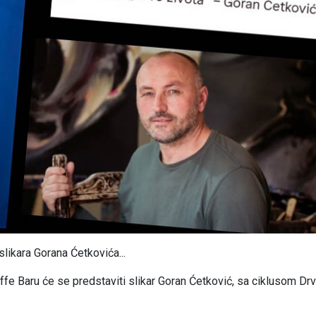
ikara Gorana Ćetkovića...
ffe Baru će se predstaviti slikar Goran Ćetković, sa ciklusom Dr