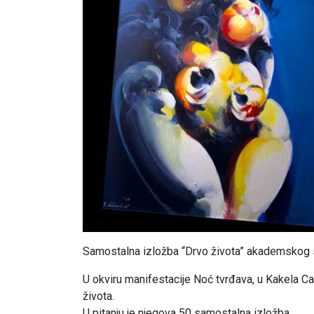
Samostalna izložba “Drvo života” akademskog sl
U okviru manifestacije Noć tvrđava, u Kakela Ca
života.
U pitanju je njegova 50 samostalna izložba.