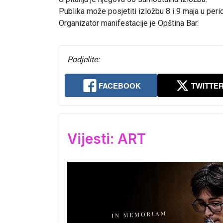
Publika može posjetiti izložbu 8 i 9 maja u per
Organizator manifestacije je Opština Bar.
Podjelite:
FACEBOOK
TWITTE
Vijesti: ART