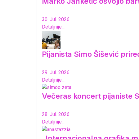
Marko Janketić osvojio bar
30. Jul. 2026.
Detaljnije...
Pijanista Simo Šišević pri
29. Jul. 2026.
Detaljnije...
Večeras koncert pijaniste S
28. Jul. 2026.
Detaljnije...
„Internacionalna grafika ma