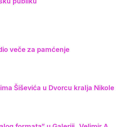
sku publiku
redio veče za pamćenje
ima Šiševića u Dvorcu kralja Nikole
log formata” u Galeriji „Velimir A.