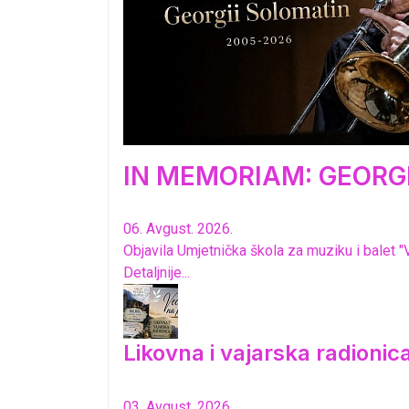
IN MEMORIAM: GEORGI
06. Avgust. 2026.
Objavila Umjetnička škola za muziku i balet "
Detaljnije...
Likovna i vajarska radioni
03. Avgust. 2026.