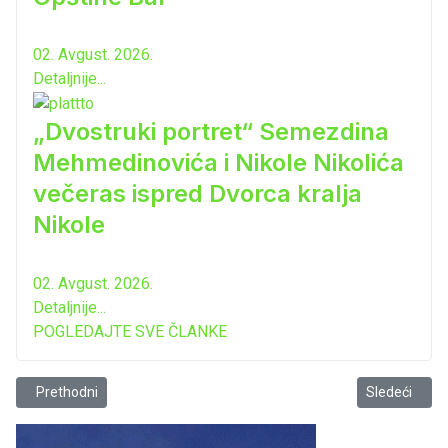
02. Avgust. 2026.
Detaljnije...
„Dvostruki portret“ Semezdina
Mehmedinovića i Nikole Nikolića
večeras ispred Dvorca kralja
Nikole
02. Avgust. 2026.
Detaljnije...
POGLEDAJTE SVE ČLANKE
Prethodni članak: Bar ima talente...
Sledeći član
Prethodni
Sledeći