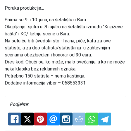
Poruka produkcije...
Snima se 9. i 10. juna, na šetalištu u Baru.
Okupljanje sjutra u 7h ujutro na šetalištu između "Knjaževe
bašta" i KC/ ljetnje scene u Baru.
Na setu će biti švedski sto - hrana, piće, kafa za sve
statiste, a za deo statista/statistkinja u zahtevnijim
scenama obezbjedjen i honorar od 30 eura.
Dres kod: Obući se, ko može, malo svečanije, a ko ne može
neka klasika bez reklamnih oznaka.
Potrebno 150 statista – nema kastinga.
Dodatne informacija viber – 068553331
Podjelite: