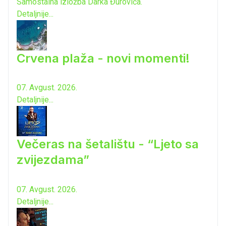
Samostalna izložba Darka Đurovića.
Detaljnije...
Crvena plaža - novi momenti!
07. Avgust. 2026.
Detaljnije...
Večeras na šetalištu - “Ljeto sa
zvijezdama”
07. Avgust. 2026.
Detaljnije...