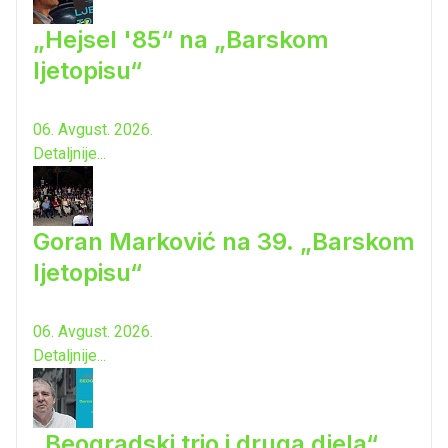
„Hejsel '85“ na „Barskom
ljetopisu“
06. Avgust. 2026.
Detaljnije...
Goran Marković na 39. „Barskom
ljetopisu“
06. Avgust. 2026.
Detaljnije...
„Beogradski trio i druga djela“