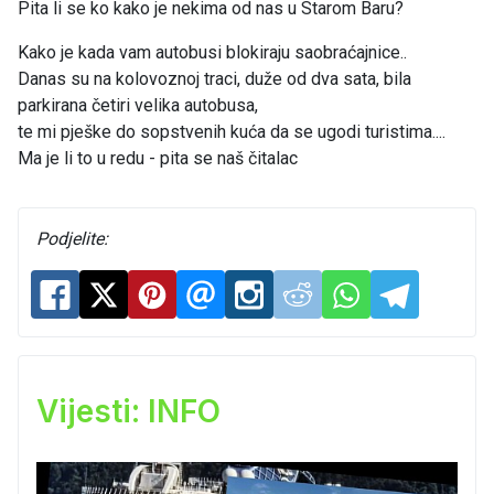
Pita li se ko kako je nekima od nas u Starom Baru?
Kako je kada vam autobusi blokiraju saobraćajnice..
Danas su na kolovoznoj traci, duže od dva sata, bila
parkirana četiri velika autobusa,
te mi pješke do sopstvenih kuća da se ugodi turistima....
Ma je li to u redu - pita se naš čitalac
Podjelite:
Vijesti: INFO