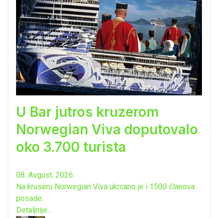
U Bar jutros kruzerom
Norwegian Viva doputovalo
oko 3.700 turista
08. Avgust. 2026.
Na kruseru Norwegian Viva ukrcano je i 1500 članova
posade.
Detaljnije...