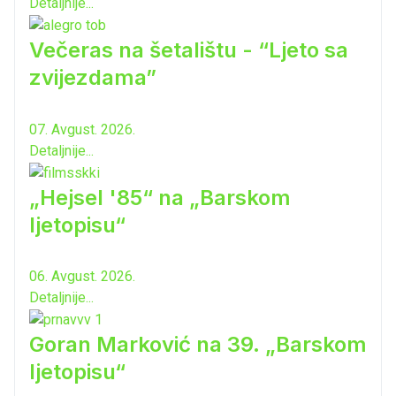
Detaljnije...
Večeras na šetalištu - “Ljeto sa
zvijezdama”
07. Avgust. 2026.
Detaljnije...
„Hejsel '85“ na „Barskom
ljetopisu“
06. Avgust. 2026.
Detaljnije...
Goran Marković na 39. „Barskom
ljetopisu“