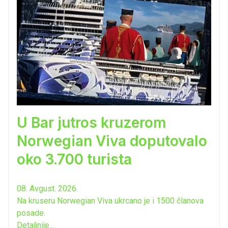
U Bar jutros kruzerom
Norwegian Viva doputovalo
oko 3.700 turista
08. Avgust. 2026.
Na kruseru Norwegian Viva ukrcano je i 1500 članova
posade.
Detaljnije...