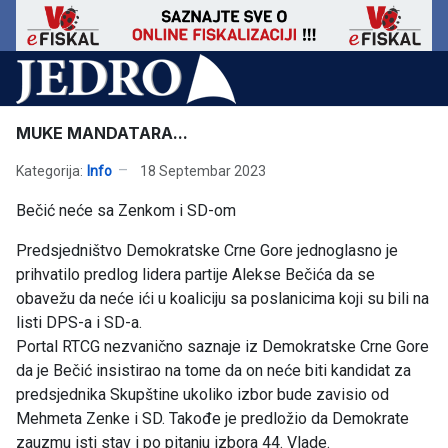
MUKE MANDATARA...
Kategorija:
Info
18 Septembar 2023
Bečić neće sa Zenkom i SD-om
Predsjedništvo Demokratske Crne Gore jednoglasno je
prihvatilo predlog lidera partije Alekse Bečića da se
obavežu da neće ići u koaliciju sa poslanicima koji su bili na
listi DPS-a i SD-a.
Portal RTCG nezvanično saznaje iz Demokratske Crne Gore
da je Bečić insistirao na tome da on neće biti kandidat za
predsjednika Skupštine ukoliko izbor bude zavisio od
Mehmeta Zenke i SD. Takođe je predložio da Demokrate
zauzmu isti stav i po pitanju izbora 44. Vlade.