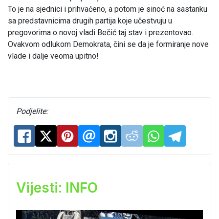
To je na sjednici i prihvaćeno, a potom je sinoć na sastanku
sa predstavnicima drugih partija koje učestvuju u
pregovorima o novoj vladi Bečić taj stav i prezentovao.
Ovakvom odlukom Demokrata, čini se da je formiranje nove
vlade i dalje veoma upitno!
Podjelite:
Vijesti: INFO