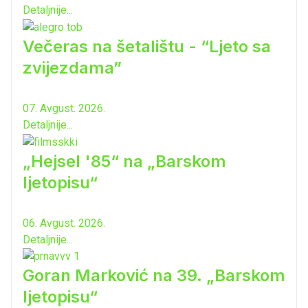
Detaljnije...
Večeras na šetalištu - “Ljeto sa
zvijezdama”
07. Avgust. 2026.
Detaljnije...
„Hejsel '85“ na „Barskom
ljetopisu“
06. Avgust. 2026.
Detaljnije...
Goran Marković na 39. „Barskom
ljetopisu“