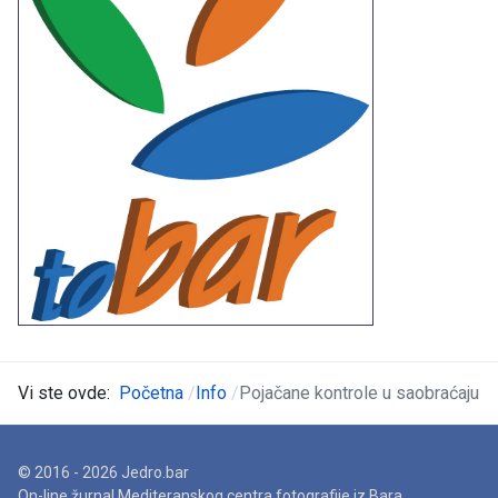
Vi ste ovde:
Početna
Info
Pojačane kontrole u saobraćaju
© 2016 - 2026 Jedro.bar
On-line žurnal Mediteranskog centra fotografije iz Bara