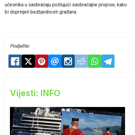
učesnika u saobraćaju poštujući saobraćajne propise, kako
bi doprinjeli bezbjednosti građana.
Podjelite:
Vijesti: INFO