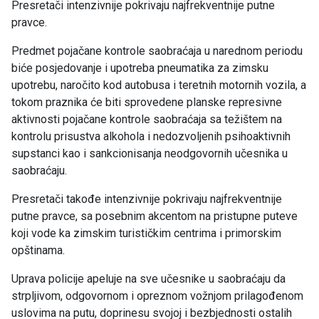
Presretači intenzivnije pokrivaju najfrekventnije putne
pravce.
Predmet pojačane kontrole saobraćaja u narednom periodu
biće posjedovanje i upotreba pneumatika za zimsku
upotrebu, naročito kod autobusa i teretnih motornih vozila, a
tokom praznika će biti sprovedene planske represivne
aktivnosti pojačane kontrole saobraćaja sa težištem na
kontrolu prisustva alkohola i nedozvoljenih psihoaktivnih
supstanci kao i sankcionisanja neodgovornih učesnika u
saobraćaju.
Presretači takođe intenzivnije pokrivaju najfrekventnije
putne pravce, sa posebnim akcentom na pristupne puteve
koji vode ka zimskim turističkim centrima i primorskim
opštinama.
Uprava policije apeluje na sve učesnike u saobraćaju da
strpljivom, odgovornom i opreznom vožnjom prilagođenom
uslovima na putu, doprinesu svojoj i bezbjednosti ostalih