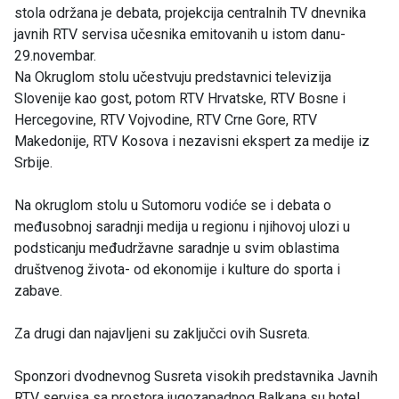
stola održana je debata, projekcija centralnih TV dnevnika
javnih RTV servisa učesnika emitovanih u istom danu-
29.novembar.
Na Okruglom stolu učestvuju predstavnici televizija
Slovenije kao gost, potom RTV Hrvatske, RTV Bosne i
Hercegovine, RTV Vojvodine, RTV Crne Gore, RTV
Makedonije, RTV Kosova i nezavisni ekspert za medije iz
Srbije.
Na okruglom stolu u Sutomoru vodiće se i debata o
međusobnoj saradnji medija u regionu i njihovoj ulozi u
podsticanju međudržavne saradnje u svim oblastima
društvenog života- od ekonomije i kulture do sporta i
zabave.
Za drugi dan najavljeni su zaključci ovih Susreta.
Sponzori dvodnevnog Susreta visokih predstavnika Javnih
RTV servisa sa prostora jugozapadnog Balkana su hotel