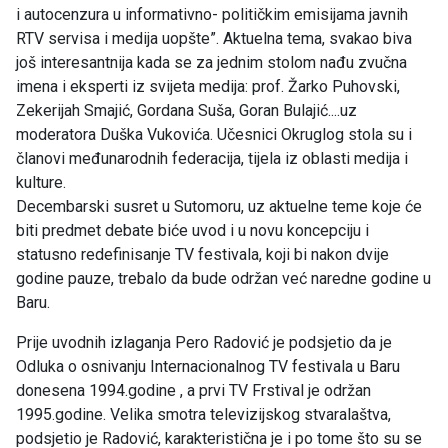
i autocenzura u informativno- političkim emisijama javnih
RTV servisa i medija uopšte”. Aktuelna tema, svakao biva
još interesantnija kada se za jednim stolom nađu zvučna
imena i eksperti iz svijeta medija: prof. Žarko Puhovski,
Zekerijah Smajić, Gordana Suša, Goran Bulajić....uz
moderatora Duška Vukovića. Učesnici Okruglog stola su i
članovi međunarodnih federacija, tijela iz oblasti medija i
kulture.
Decembarski susret u Sutomoru, uz aktuelne teme koje će
biti predmet debate biće uvod i u novu koncepciju i
statusno redefinisanje TV festivala, koji bi nakon dvije
godine pauze, trebalo da bude održan već naredne godine u
Baru.
Prije uvodnih izlaganja Pero Radović je podsjetio da je
Odluka o osnivanju Internacionalnog TV festivala u Baru
donesena 1994.godine , a prvi TV Frstival je održan
1995.godine. Velika smotra televizijskog stvaralaštva,
podsjetio je Radović, karakteristična je i po tome što su se