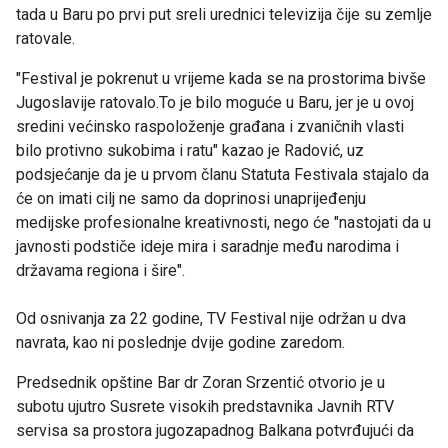
tada u Baru po prvi put sreli urednici televizija čije su zemlje
ratovale.
"Festival je pokrenut u vrijeme kada se na prostorima bivše
Jugoslavije ratovalo.To je bilo moguće u Baru, jer je u ovoj
sredini većinsko raspoloženje građana i zvaničnih vlasti
bilo protivno sukobima i ratu" kazao je Radović, uz
podsjećanje da je u prvom članu Statuta Festivala stajalo da
će on imati cilj ne samo da doprinosi unaprijeđenju
medijske profesionalne kreativnosti, nego će "nastojati da u
javnosti podstiče ideje mira i saradnje među narodima i
državama regiona i šire".
Od osnivanja za 22 godine, TV Festival nije održan u dva
navrata, kao ni poslednje dvije godine zaredom.
Predsednik opštine Bar dr Zoran Srzentić otvorio je u
subotu ujutro Susrete visokih predstavnika Javnih RTV
servisa sa prostora jugozapadnog Balkana potvrđujući da