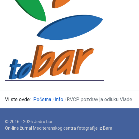
Vi ste ovde:
Početna
Info
RVCP pozdravlja odluku Vlade
© 2016 - 2026 Jedro.bar
On-line žurnal Mediteranskog centra fotografije iz Bara