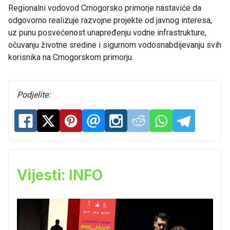
Regionalni vodovod Crnogorsko primorje nastaviće da
odgovorno realizuje razvojne projekte od javnog interesa,
uz punu posvećenost unapređenju vodne infrastrukture,
očuvanju životne sredine i sigurnom vodosnabdijevanju svih
korisnika na Crnogorskom primorju.
Podjelite:
Vijesti: INFO