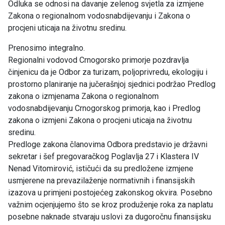
Odluka se odnosi na davanje zelenog svjetla za izmjene
Zakona o regionalnom vodosnabdijevanju i Zakona o
procjeni uticaja na životnu sredinu.
Prenosimo integralno.
Regionalni vodovod Crnogorsko primorje pozdravlja
činjenicu da je Odbor za turizam, poljoprivredu, ekologiju i
prostorno planiranje na jučerašnjoj sjednici podržao Predlog
zakona o izmjenama Zakona o regionalnom
vodosnabdijevanju Crnogorskog primorja, kao i Predlog
zakona o izmjeni Zakona o procjeni uticaja na životnu
sredinu.
Predloge zakona članovima Odbora predstavio je državni
sekretar i šef pregovaračkog Poglavlja 27 i Klastera IV
Nenad Vitomirović, ističući da su predložene izmjene
usmjerene na prevazilaženje normativnih i finansijskih
izazova u primjeni postojećeg zakonskog okvira. Posebno
važnim ocjenjujemo što se kroz produženje roka za naplatu
posebne naknade stvaraju uslovi za dugoročnu finansijsku