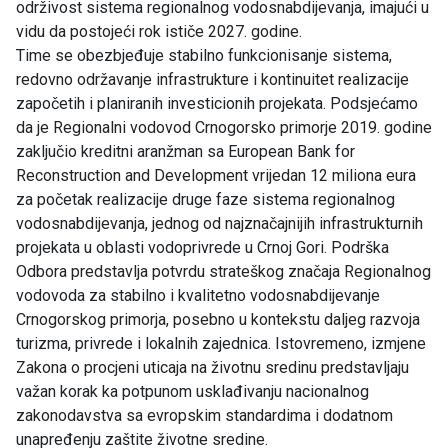
održivost sistema regionalnog vodosnabdijevanja, imajući u
vidu da postojeći rok ističe 2027. godine.
Time se obezbjeđuje stabilno funkcionisanje sistema,
redovno održavanje infrastrukture i kontinuitet realizacije
započetih i planiranih investicionih projekata. Podsjećamo
da je Regionalni vodovod Crnogorsko primorje 2019. godine
zaključio kreditni aranžman sa European Bank for
Reconstruction and Development vrijedan 12 miliona eura
za početak realizacije druge faze sistema regionalnog
vodosnabdijevanja, jednog od najznačajnijih infrastrukturnih
projekata u oblasti vodoprivrede u Crnoj Gori. Podrška
Odbora predstavlja potvrdu strateškog značaja Regionalnog
vodovoda za stabilno i kvalitetno vodosnabdijevanje
Crnogorskog primorja, posebno u kontekstu daljeg razvoja
turizma, privrede i lokalnih zajednica. Istovremeno, izmjene
Zakona o procjeni uticaja na životnu sredinu predstavljaju
važan korak ka potpunom usklađivanju nacionalnog
zakonodavstva sa evropskim standardima i dodatnom
unapređenju zaštite životne sredine.