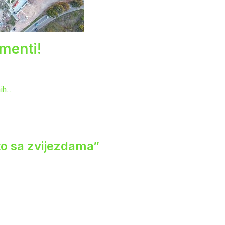
menti!
....
eto sa zvijezdama”