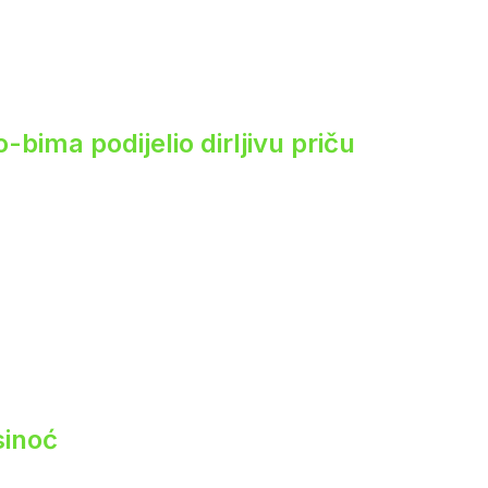
ima podijelio dirljivu priču
sinoć