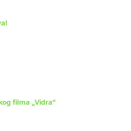
va!
og filma „Vidra“