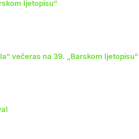
rskom ljetopisu“
ela“ večeras na 39. „Barskom ljetopisu“
va!