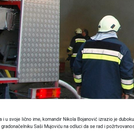
 i u svoje lično ime, komandir Nikola Bojanović izrazio je duboku
 gradonačelniku Saši Mujoviću na odluci da se rad i požrtvovano