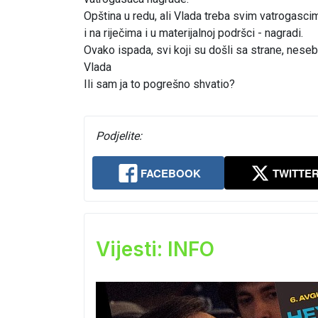
Opština u redu, ali Vlada treba svim vatrogascim
i na riječima i u materijalnoj podršci - nagradi.
Ovako ispada, svi koji su došli sa strane, neseb
Vlada
Ili sam ja to pogrešno shvatio?
Podjelite:
FACEBOOK
TWITTE
Vijesti: INFO