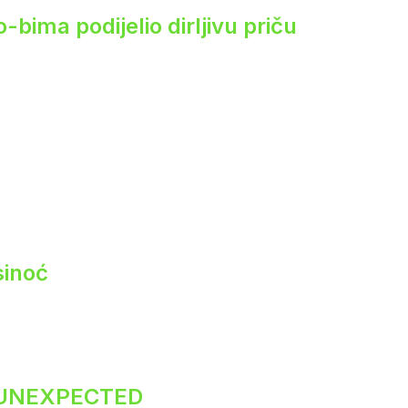
ima podijelio dirljivu priču
sinoć
 UNEXPECTED