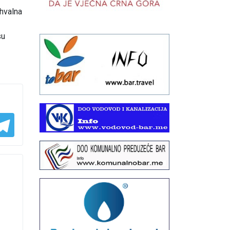
ahvalna
su