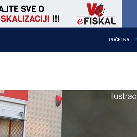
POČETNA
I