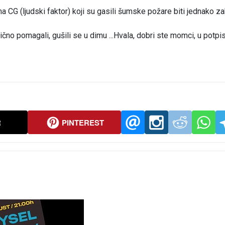
a CG (ljudski faktor) koji su gasili šumske požare biti jednako z
ično pomagali, gušili se u dimu ...Hvala, dobri ste momci, u potpi
R
PINTEREST