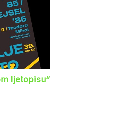
om ljetopisu“