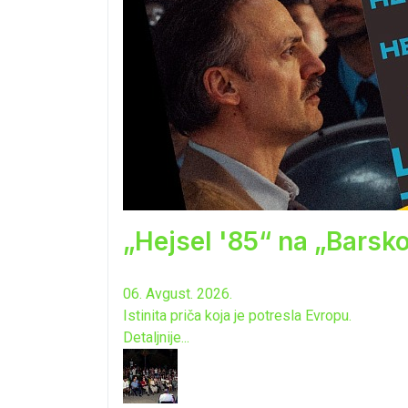
„Hejsel '85“ na „Barsk
06. Avgust. 2026.
Istinita priča koja je potresla Evropu.
Detaljnije...