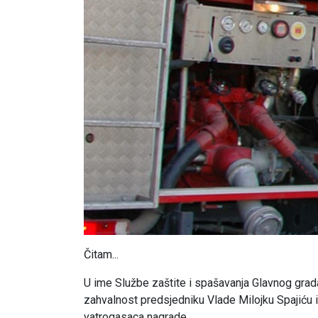
Čitam...
U ime Službe zaštite i spašavanja Glavnog grada
zahvalnost predsjedniku Vlade Milojku Spajiću i
vatrogasaca nagrade.