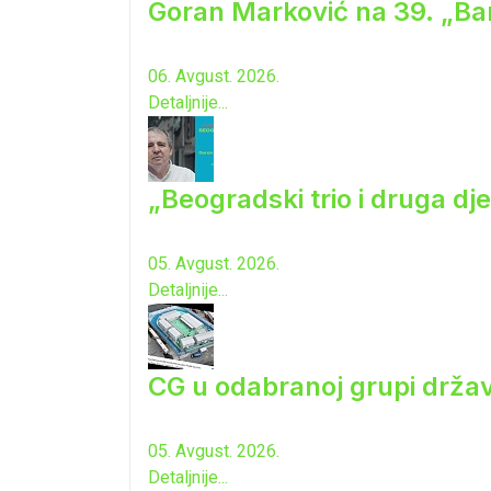
Goran Marković na 39. „Ba
06. Avgust. 2026.
Detaljnije...
„Beogradski trio i druga dj
05. Avgust. 2026.
Detaljnije...
CG u odabranoj grupi drža
05. Avgust. 2026.
Detaljnije...