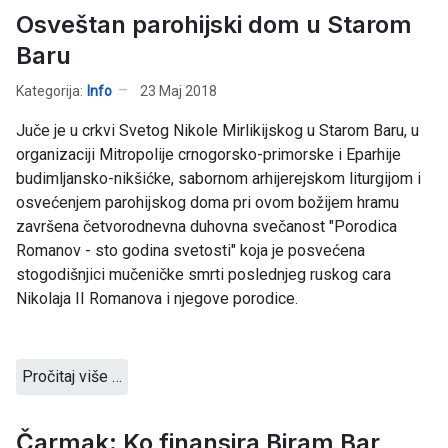
Osveštan parohijski dom u Starom
Baru
Kategorija:
Info
23 Maj 2018
Juče je u crkvi Svetog Nikole Mirlikijskog u Starom Baru, u
organizaciji Mitropolije crnogorsko-primorske i Eparhije
budimljansko-nikšićke, sabornom arhijerejskom liturgijom i
osvećenjem parohijskog doma pri ovom božijem hramu
završena četvorodnevna duhovna svečanost "Porodica
Romanov - sto godina svetosti" koja je posvećena
stogodišnjici mučeničke smrti poslednjeg ruskog cara
Nikolaja II Romanova i njegove porodice.
Pročitaj više …
Čarmak: Ko finansira Biram Bar