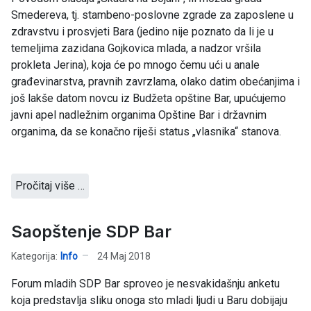
Smedereva, tj. stambeno-poslovne zgrade za zaposlene u
zdravstvu i prosvjeti Bara (jedino nije poznato da li je u
temeljima zazidana Gojkovica mlada, a nadzor vršila
prokleta Jerina), koja će po mnogo čemu ući u anale
građevinarstva, pravnih zavrzlama, olako datim obećanjima i
još lakše datom novcu iz Budžeta opštine Bar, upućujemo
javni apel nadležnim organima Opštine Bar i državnim
organima, da se konačno riješi status „vlasnika“ stanova.
Pročitaj više …
Saopštenje SDP Bar
Kategorija:
Info
24 Maj 2018
Forum mladih SDP Bar sproveo je nesvakidašnju anketu
koja predstavlja sliku onoga sto mladi ljudi u Baru dobijaju