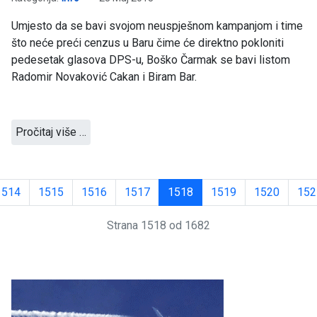
Umjesto da se bavi svojom neuspješnom kampanjom i time
što neće preći cenzus u Baru čime će direktno pokloniti
pedesetak glasova DPS-u, Boško Čarmak se bavi listom
Radomir Novaković Cakan i Biram Bar.
Pročitaj više …
1514
1515
1516
1517
1518
1519
1520
152
Strana 1518 od 1682