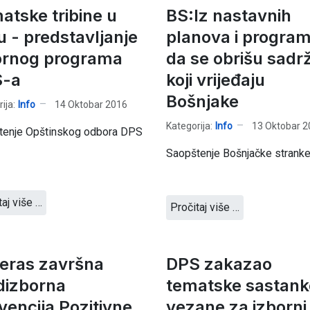
atske tribine u
BS:Iz nastavnih
u - predstavljanje
planova i progra
ornog programa
da se obrišu sadrž
-a
koji vrijeđaju
Bošnjake
ija:
Info
14 Oktobar 2016
Kategorija:
Info
13 Oktobar 2
tenje Opštinskog odbora DPS
Saopštenje Bošnjačke stranke
taj više …
Pročitaj više …
eras završna
DPS zakazao
dizborna
tematske sastank
vencija Pozitivne
vezane za izborni