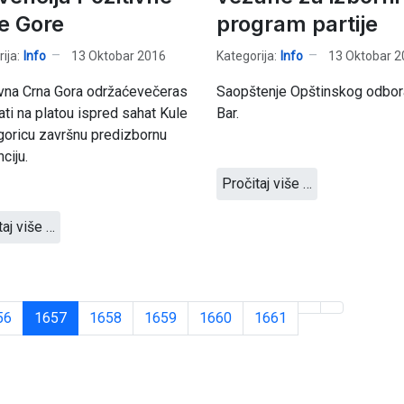
e Gore
program partije
ija:
Info
13 Oktobar 2016
Kategorija:
Info
13 Oktobar 2
vna Crna Gora održaćevečeras
Saopštenje Opštinskog odbo
ati na platou ispred sahat Kule
Bar.
oricu završnu predizbornu
ciju.
Pročitaj više …
taj više …
56
1657
1658
1659
1660
1661