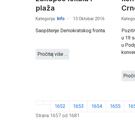
plaža
Crn
Kategorija:
Info
13 Oktobar 2016
Kategor
Saopštenje Demokratskog fronta.
Poziti
u 19 s
u Podg
konven
Pročitaj više …
Proči
1652
1653
1654
1655
16
Strana 1657 od 1681