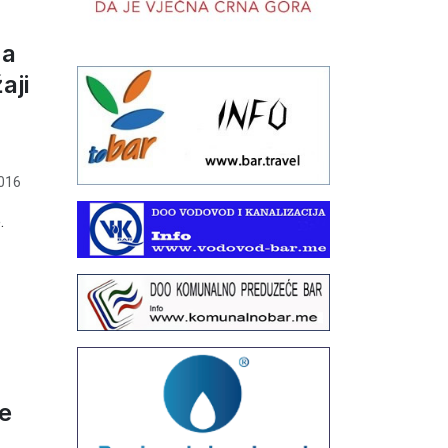
ma
aji
016
.
e