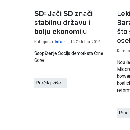
SD: Jači SD znači
Lek
stabilnu državu i
Bar
bolju ekonomiju
što
osel
Kategorija:
Info
14 Oktobar 2016
Kategor
Saopštenje Socijaldemorkata Crne
Gore.
Nosila
Miodra
konven
Pročitaj više …
koalic
reform
Proči