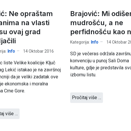
ić: Ne opraštam
Brajović: Mi odiš
anima na vlasti
mudrošću, a ne
 su ovaj grad
perfidnošću kao n
jačili
Kategorija:
Info
14 Oktobar 2
ija:
Info
14 Oktobar 2016
SD je večeras održala završn
konvenciju u punoj Sali Doma
c liste Velike koalicije Ključ
kulture, gdje je predstavila sv
g Lekić istakao je na završnoj
izbornu listu.
cniji da je veliki zadatak ove
ije ekonomska i moralna
a Crne Gore.
Pročitaj više …
taj više …