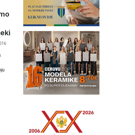
emo
eki
016
u
oju