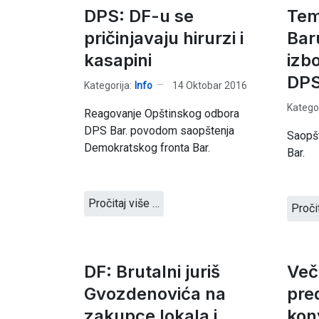
DPS: DF-u se
Tem
pričinjavaju hirurzi i
Bar
kasapini
izb
DPS
Kategorija:
Info
14 Oktobar 2016
Kategor
Reagovanje Opštinskog odbora
DPS Bar. povodom saopštenja
Saopš
Demokratskog fronta Bar.
Bar.
Pročitaj više …
Proči
DF: Brutalni juriš
Več
Gvozdenovića na
pre
zakupce lokala i
kon