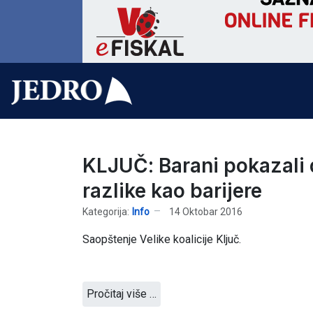
KLJUČ: Barani pokazali d
razlike kao barijere
Kategorija:
Info
14 Oktobar 2016
Saopštenje Velike koalicije Ključ.
Pročitaj više …