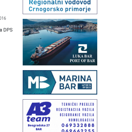
016
ra DPS