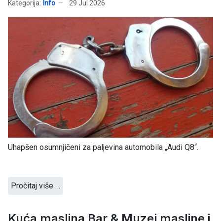
Kategorija:
Info
29 Jul 2026
Uhapšen osumnjičeni za paljevina automobila „Audi Q8“.
Pročitaj više …
Kuća maslina Bar & Muzej masline i