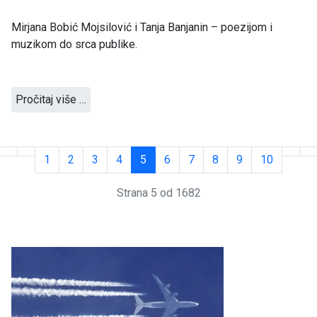
Mirjana Bobić Mojsilović i Tanja Banjanin – poezijom i
muzikom do srca publike.
Pročitaj više …
1
2
3
4
5
6
7
8
9
10
Strana 5 od 1682