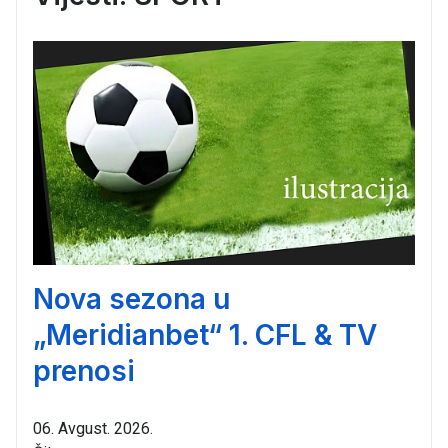
Nova sezona u
„Meridianbet“ 1. CFL & TV
prenosi
06. Avgust. 2026.