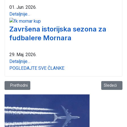
01. Jun. 2026.
Detaljnije...
Završena istorijska sezona za
fudbalere Mornara
29. Maj. 2026.
Detaljnije...
POGLEDAJTE SVE ČLANKE
Prethodni članak: Božo Janković & Judo Club Mornar
Sledeći član
Prethodni
Sledeći