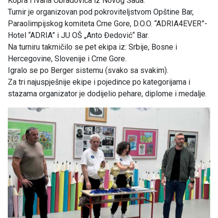
Kopra i Ivana Obradovića iz Novog Sada.
Turnir je organizovan pod pokroviteljstvom Opštine Bar,
Paraolimpijskog komiteta Crne Gore, D.O.O. “ADRIA4EVER”-
Hotel “ADRIA” i JU OŠ „Anto Đedović“ Bar.
Na turniru takmičilo se pet ekipa iz: Srbije, Bosne i
Hercegovine, Slovenije i Crne Gore.
Igralo se po Berger sistemu (svako sa svakim).
Za tri najuspješnije ekipe i pojedince po kategorijama i
stazama organizator je dodijelio pehare, diplome i medalje.