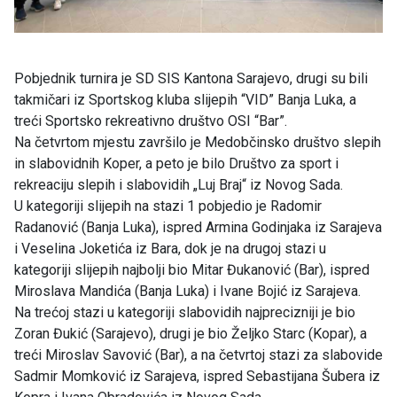
Pobjednik turnira je SD SIS Kantona Sarajevo, drugi su bili
takmičari iz Sportskog kluba slijepih “VID” Banja Luka, a
treći Sportsko rekreativno društvo OSI “Bar”.
Na četvrtom mjestu završilo je Medobčinsko društvo slepih
in slabovidnih Koper, a peto je bilo Društvo za sport i
rekreaciju slepih i slabovidih „Luj Braj“ iz Novog Sada.
U kategoriji slijepih na stazi 1 pobjedio je Radomir
Radanović (Banja Luka), ispred Armina Godinjaka iz Sarajeva
i Veselina Joketića iz Bara, dok je na drugoj stazi u
kategoriji slijepih najbolji bio Mitar Đukanović (Bar), ispred
Miroslava Mandića (Banja Luka) i Ivane Bojić iz Sarajeva.
Na trećoj stazi u kategoriji slabovidih najprecizniji je bio
Zoran Đukić (Sarajevo), drugi je bio Željko Starc (Kopar), a
treći Miroslav Savović (Bar), a na četvrtoj stazi za slabovide
Sadmir Momković iz Sarajeva, ispred Sebastijana Šubera iz