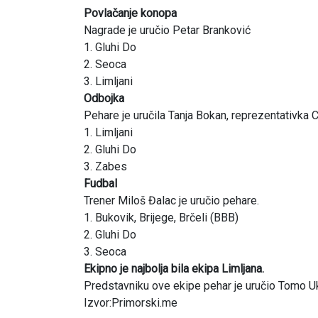
Povlačanje konopa
Nagrade je uručio Petar Branković
1. Gluhi Do
2. Seoca
3. Limljani
Odbojka
Pehare je uručila Tanja Bokan, reprezentativka 
1. Limljani
2. Gluhi Do
3. Zabes
Fudbal
Trener Miloš Đalac je uručio pehare.
1. Bukovik, Brijege, Brčeli (BBB)
2. Gluhi Do
3. Seoca
Ekipno je najbolja bila ekipa Limljana.
Predstavniku ove ekipe pehar je uručio Tomo U
Izvor:Primorski.me