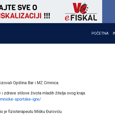
POČETNA
I
izovali Opština Bar i MZ Crmnica.
i zdrave stilove života mladih žitelja ovog kraja.
rmnicke-sportske-igre/
o je fizioterapeutu Mišku Đuroviću.