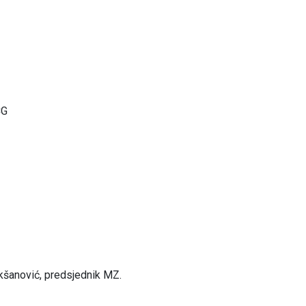
CG
kšanović, predsjednik MZ.