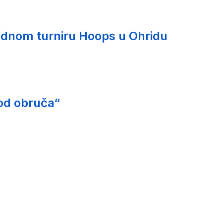
nom turniru Hoops u Ohridu
od obruča“