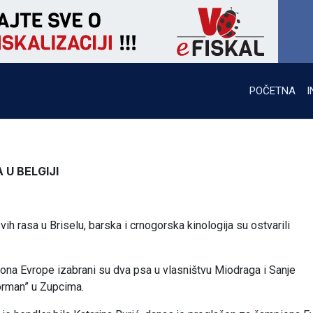
POČETNA
I
U BELGIJI
h rasa u Briselu, barska i crnogorska kinologija su ostvarili
na Evrope izabrani su dva psa u vlasništvu Miodraga i Sanje
torman” u Zupcima.