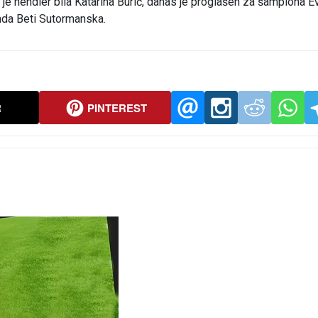
 je hendler bila Katarina Burić, danas je proglašen za šampiona E
nda Beti Sutormanska.
R
PINTEREST