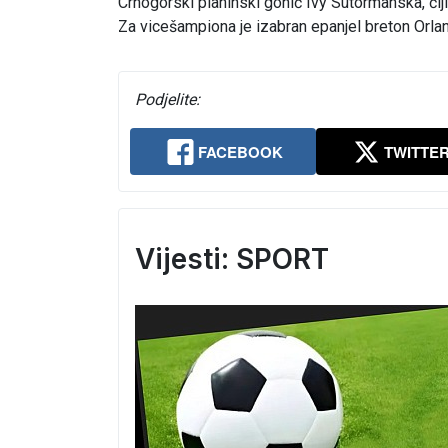
Crnogorski planinski gonič Ivy Sutormanska, čiji
Za vicešampiona je izabran epanjel breton Orla
Podjelite:
FACEBOOK
TWITTE
Vijesti: SPORT