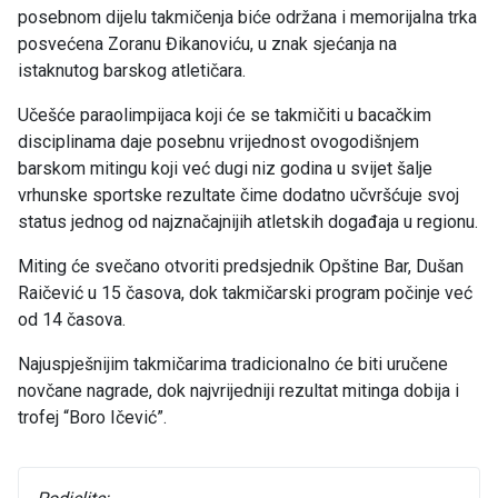
posebnom dijelu takmičenja biće održana i memorijalna trka
posvećena Zoranu Đikanoviću, u znak sjećanja na
istaknutog barskog atletičara.
Učešće paraolimpijaca koji će se takmičiti u bacačkim
disciplinama daje posebnu vrijednost ovogodišnjem
barskom mitingu koji već dugi niz godina u svijet šalje
vrhunske sportske rezultate čime dodatno učvršćuje svoj
status jednog od najznačajnijih atletskih događaja u regionu.
Miting će svečano otvoriti predsjednik Opštine Bar, Dušan
Raičević u 15 časova, dok takmičarski program počinje već
od 14 časova.
Najuspješnijim takmičarima tradicionalno će biti uručene
novčane nagrade, dok najvrijedniji rezultat mitinga dobija i
trofej “Boro Ičević”.