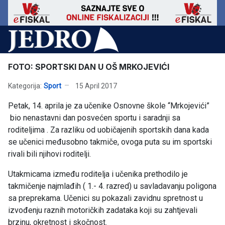
FOTO: SPORTSKI DAN U OŠ MRKOJEVIĆI
Kategorija:
Sport
15 April 2017
Petak, 14. aprila je za učenike Osnovne škole “Mrkojevići”
bio nenastavni dan posvećen sportu i saradnji sa
roditeljima . Za razliku od uobičajenih sportskih dana kada
se učenici međusobno takmiče, ovoga puta su im sportski
rivali bili njihovi roditelji.
Utakmicama između roditelja i učenika prethodilo je
takmičenje najmlađih ( 1.- 4. razred) u savladavanju poligona
sa preprekama. Učenici su pokazali zavidnu spretnost u
izvođenju raznih motoričkih zadataka koji su zahtjevali
brzinu, okretnost i skočnost.