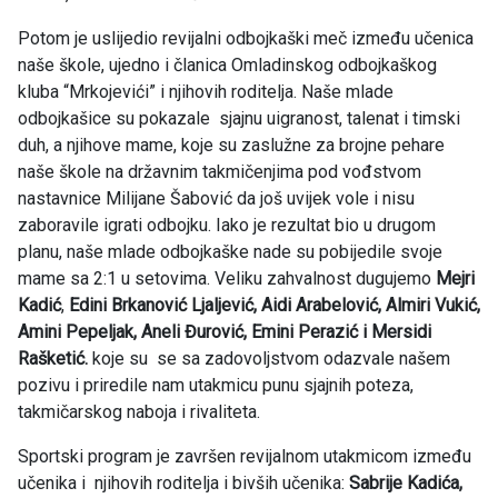
Potom je uslijedio revijalni odbojkaški meč između učenica
naše škole, ujedno i članica Omladinskog odbojkaškog
kluba “Mrkojevići” i njihovih roditelja. Naše mlade
odbojkašice su pokazale sjajnu uigranost, talenat i timski
duh, a njihove mame, koje su zaslužne za brojne pehare
naše škole na državnim takmičenjima pod vođstvom
nastavnice Milijane Šabović da još uvijek vole i nisu
zaboravile igrati odbojku. Iako je rezultat bio u drugom
planu, naše mlade odbojkaške nade su pobijedile svoje
mame sa 2:1 u setovima. Veliku zahvalnost dugujemo
Mejri
Kadić
,
Edini Brkanović Ljaljević, Aidi Arabelović, Almiri Vukić,
Amini Pepeljak, Aneli Đurović, Emini Perazić i Mersidi
Rašketić.
koje su se sa zadovoljstvom odazvale našem
pozivu i priredile nam utakmicu punu sjajnih poteza,
takmičarskog naboja i rivaliteta.
Sportski program je završen revijalnom utakmicom između
učenika i njihovih roditelja i bivših učenika:
Sabrije Kadića,