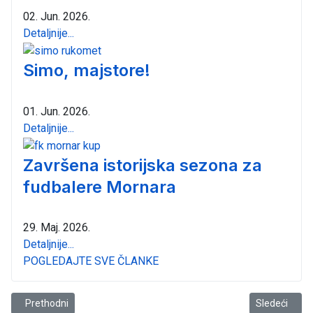
02. Jun. 2026.
Detaljnije...
Simo, majstore!
01. Jun. 2026.
Detaljnije...
Završena istorijska sezona za
fudbalere Mornara
29. Maj. 2026.
Detaljnije...
POGLEDAJTE SVE ČLANKE
Prethodni članak: POLUFINALE: Mornar dočekuje Teodo, ulaz bespla
Sledeći člana
Prethodni
Sledeći