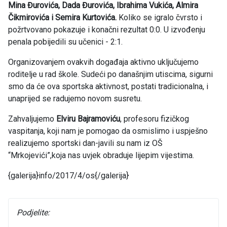
Mina Đurovića, Dada Đurovića, Ibrahima Vukića, Almira
Čikmirovića i Semira Kurtovića.
Koliko se igralo čvrsto i
požrtvovano pokazuje i konačni rezultat 0:0. U izvođenju
penala pobijedili su učenici - 2:1.
Organizovanjem ovakvih događaja aktivno uključujemo
roditelje u rad škole. Sudeći po današnjim utiscima, sigurni
smo da će ova sportska aktivnost, postati tradicionalna, i
unaprijed se radujemo novom susretu.
Zahvaljujemo
Elviru Bajramoviću
, profesoru fizičkog
vaspitanja, koji nam je pomogao da osmislimo i uspješno
realizujemo sportski dan-javili su nam iz OŠ
“Mrkojevići”,koja nas uvjek obraduje lijepim vijestima.
{galerija}info/2017/4/os{/galerija}
Podjelite: