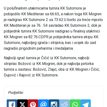
U polufinalnim utakmicama turnira KK Sutomore je
pobijedilo KK Mediteran sa 66:65, a nakon toga KK Mogren
je nadigrao KK Sutomore 2 sa 73:62.U borbi za treće mjesto
KK Mediteran je sa 76 : 54 savladao KK Sutomore 2, dok je
pobjednik turnira KK Sutomore nadigrao u finalnoj utakmici
KK Mogren sa 82:76.CDPR je pobjednika turnira ekipu KK
Sutomore, najboljeg igrača i strijelca, kao i uvijek do sad
nagradio prigodnim peharima i medaljama.
Najbolji igrač turnira je Čičić iz KK Sutomore, najbolji
strijelac Božović iz KK Mogren, dok je najbolja petorka
turnira u sastavu: Božović, Zlajić, oba iz KK Mogren.i Čičić,
Dujović i Rajović iz KK Sutomore.
Podjelite: