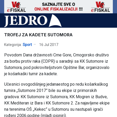
TROFEJ ZA KADETE SUTOMORA
Kategorija:
Sport
16 Jul 2017
Povodom Dana državnosti Crne Gore, Crnogorsko društvo
za borbu protiv raka (CDPR) u saradnji sa KK Sutomore iz
Sutomora, pod pokroviteljstvom Opštine Bar, organizovalo
je košarkaški turnir za kadete.
Učesnici ovogodišnjeg jedanaestog po redu košarkaškog
turnira „Sutomore 2017” bile su ekipe iz primorskih
gradova: KK Sutomore iz Sutomora, KK Mogren iz Budve,
KK Mediteran iz Bara i KK Sutomore 2. Za najavljene ekipe
na terenima OŠ „Kekec” u Sutomoru su nastupali igrači
rođeni 2006.godine (mlađi pioniri).