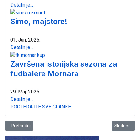
Detaljnije...
Simo, majstore!
01. Jun. 2026.
Detaljnije...
Završena istorijska sezona za
fudbalere Mornara
29. Maj. 2026.
Detaljnije...
POGLEDAJTE SVE ČLANKE
Prethodni članak: Tutta Trieste 2 najbolja na Arsenal kupu 2017
Sledeći članak
Prethodni
Sledeći