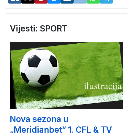
Vijesti: SPORT
Nova sezona u
„Meridianbet“ 1. CFL & TV