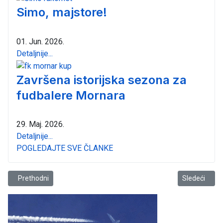
Simo, majstore!
01. Jun. 2026.
Detaljnije...
Završena istorijska sezona za
fudbalere Mornara
29. Maj. 2026.
Detaljnije...
POGLEDAJTE SVE ČLANKE
Prethodni članak: Ljetnje Kalamper sportske igre Mrkojevića u zenit
Sledeći člana
Prethodni
Sledeći