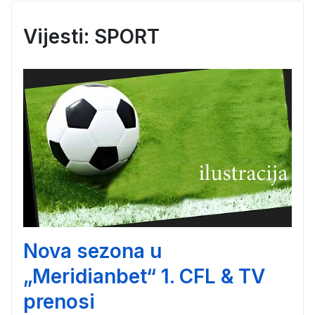
Vijesti: SPORT
Nova sezona u
„Meridianbet“ 1. CFL & TV
prenosi