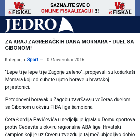
ZA KRAJ ZAGREBAČKIH DANA MORNARA - DUEL SA
CIBONOM!
Kategorija:
Sport
09 Novembar 2016
“Lepe ti je lepe ti je Zagorje zeleno”...propjevali su košarkaši
Mornara koji od subote ujutro borave u hrvatskoj
prijestonici.
Petodnevni boravak u Zagebu završavaju večeras duelom
sa Cibonom u okviru FIBA lige šampiona.
Četa Đorđija Pavićevića u nedjelju je igrala u Domu sportova
protiv Cedevite u okviru regionalne ABA lige. Hrvatski
šampion koji je uz Crvenu zvezdu je taj meč ubjedljivo dobio