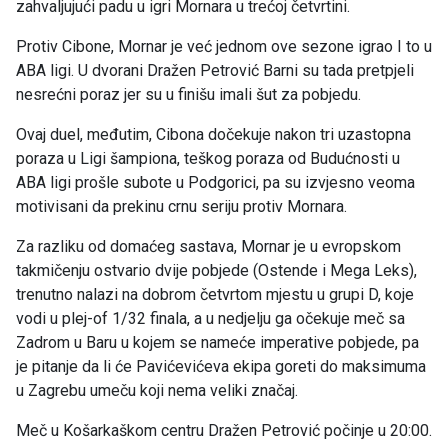
zahvaljujući padu u igri Mornara u trećoj četvrtini.
Protiv Cibone, Mornar je već jednom ove sezone igrao I to u
ABA ligi. U dvorani Dražen Petrović Barni su tada pretpjeli
nesrećni poraz jer su u finišu imali šut za pobjedu.
Ovaj duel, međutim, Cibona dočekuje nakon tri uzastopna
poraza u Ligi šampiona, teškog poraza od Budućnosti u
ABA ligi prošle subote u Podgorici, pa su izvjesno veoma
motivisani da prekinu crnu seriju protiv Mornara.
Za razliku od domaćeg sastava, Mornar je u evropskom
takmičenju ostvario dvije pobjede (Ostende i Mega Leks),
trenutno nalazi na dobrom četvrtom mjestu u grupi D, koje
vodi u plej-of 1/32 finala, a u nedjelju ga očekuje meč sa
Zadrom u Baru u kojem se nameće imperative pobjede, pa
je pitanje da li će Pavićevićeva ekipa goreti do maksimuma
u Zagrebu umeču koji nema veliki značaj.
Meč u Košarkaškom centru Dražen Petrović počinje u 20:00.