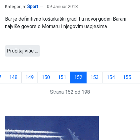
Kategorija:
Sport
09 Januar 2018
Bar je definitivno košarkaški grad. I u novoj godini Barani
najviše govore o Mornaru i njegovim uspjesima.
Pročitaj više …
7
148
149
150
151
152
153
154
155
Strana 152 od 198