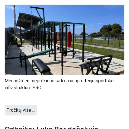
Menadžment neprekidno radi na unapređenju sportske
infrastrukture SRC.
Pročitaj više …