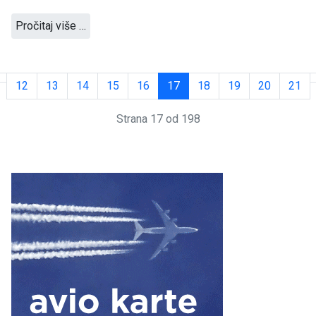
Pročitaj više …
12
13
14
15
16
17
18
19
20
21
Strana 17 od 198