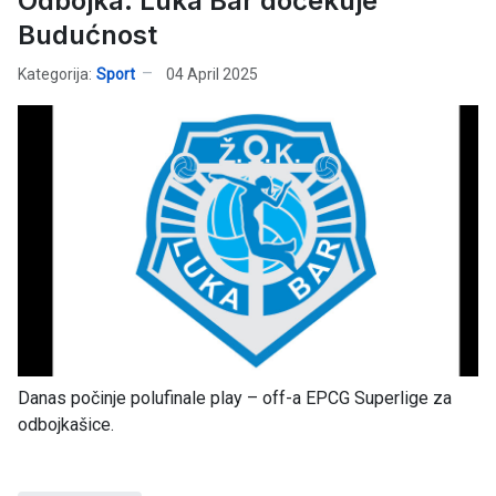
Odbojka: Luka Bar dočekuje
Budućnost
Kategorija:
Sport
04 April 2025
Danas počinje polufinale play – off-a EPCG Superlige za
odbojkašice.