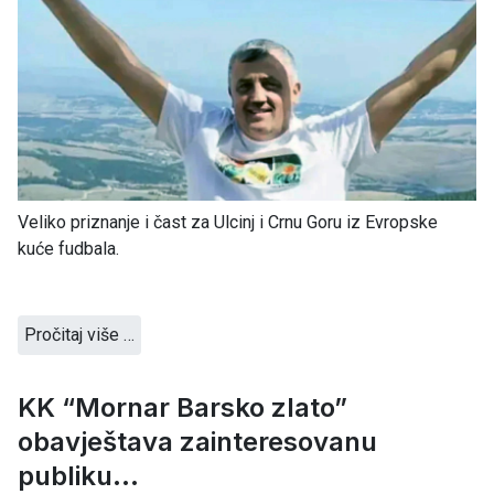
Veliko priznanje i čast za Ulcinj i Crnu Goru iz Evropske
kuće fudbala.
Pročitaj više …
KK “Mornar Barsko zlato”
obavještava zainteresovanu
publiku...