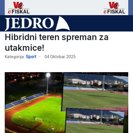
Hibridni teren spreman za
utakmice!
Kategorija:
Sport
04 Oktobar 2025