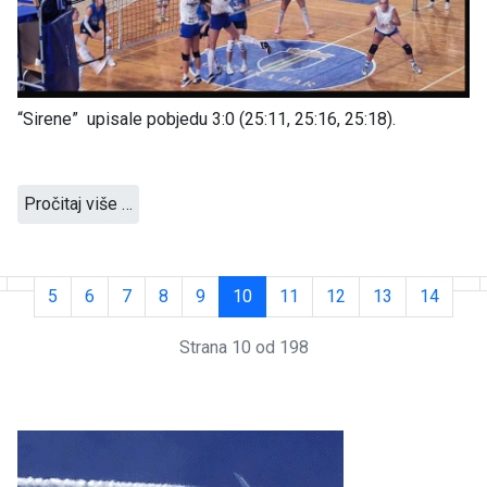
“Sirene” upisale pobjedu 3:0 (25:11, 25:16, 25:18).
Pročitaj više …
5
6
7
8
9
10
11
12
13
14
Strana 10 od 198