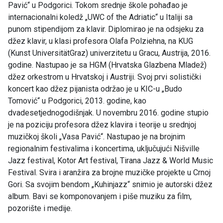
Pavić“ u Podgorici. Tokom srednje škole pohađao je
internacionalni koledž „UWC of the Adriatic“ u Italiji sa
punom stipendijom za klavir. Diplomirao je na odsjeku za
džez klavir, u klasi profesora Olafa Polziehna, na KUG
(Kunst UniversitätGraz) univerzitetu u Gracu, Austrija, 2016.
godine. Nastupao je sa HGM (Hrvatska Glazbena Mladež)
džez orkestrom u Hrvatskoj i Austriji. Svoj prvi solistički
koncert kao džez pijanista održao je u KIC-u „Budo
Tomović“ u Podgorici, 2013. godine, kao
dvadesetjednogodišnjak. U novembru 2016. godine stupio
je na poziciju profesora džez klavira i teorije u srednjoj
muzičkoj školi „Vasa Pavić“. Nastupao je na brojnim
regionalnim festivalima i koncertima, uključujući Nišville
Jazz festival, Kotor Art festival, Tirana Jazz & World Music
Festival. Svira i aranžira za brojne muzičke projekte u Crnoj
Gori. Sa svojim bendom „Kuhinjazz“ snimio je autorski džez
album. Bavi se komponovanjem i piše muziku za film,
pozorište i medije.