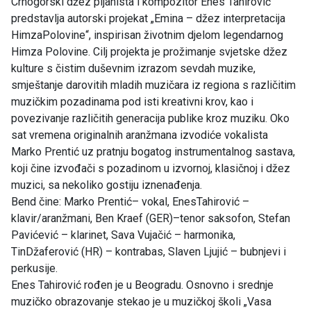
Crnogorski džez pijanista i kompozitor Enes Tahirović
predstavlja autorski projekat „Emina – džez interpretacija
HimzaPolovine“, inspirisan životnim djelom legendarnog
Himza Polovine. Cilj projekta je prožimanje svjetske džez
kulture s čistim duševnim izrazom sevdah muzike,
smještanje darovitih mladih muzičara iz regiona s različitim
muzičkim pozadinama pod isti kreativni krov, kao i
povezivanje različitih generacija publike kroz muziku. Oko
sat vremena originalnih aranžmana izvodiće vokalista
Marko Prentić uz pratnju bogatog instrumentalnog sastava,
koji čine izvođači s pozadinom u izvornoj, klasičnoj i džez
muzici, sa nekoliko gostiju iznenađenja.
Bend čine: Marko Prentić– vokal, EnesTahirović –
klavir/aranžmani, Ben Kraef (GER)–tenor saksofon, Stefan
Pavićević – klarinet, Sava Vujačić – harmonika,
TinDžaferović (HR) – kontrabas, Slaven Ljujić – bubnjevi i
perkusije.
Enes Tahirović rođen je u Beogradu. Osnovno i srednje
muzičko obrazovanje stekao je u muzičkoj školi „Vasa