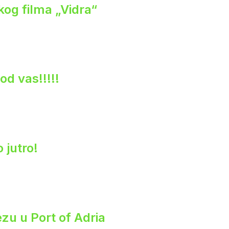
og filma „Vidra“
od vas!!!!!
 jutro!
zu u Port of Adria