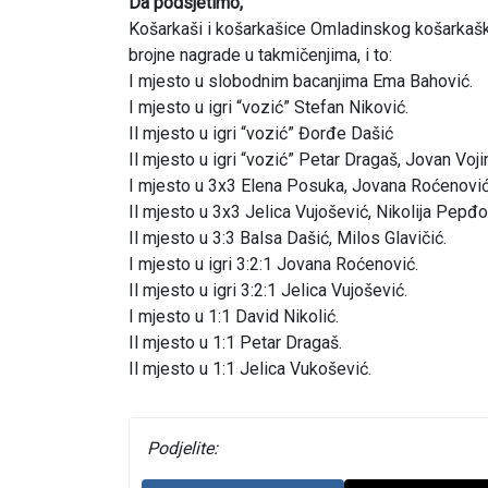
Da podsjetimo,
Košarkaši i košarkašice Omladinskog košarkaško
brojne nagrade u takmičenjima, i to:
I mjesto u slobodnim bacanjima Ema Bahović.
I mjesto u igri “vozić” Stefan Niković.
Il mjesto u igri “vozić” Đorđe Dašić
Il mjesto u igri “vozić” Petar Dragaš, Jovan Voji
I mjesto u 3x3 Elena Posuka, Jovana Roćenovi
Il mjesto u 3x3 Jelica Vujošević, Nikolija Pepđo
Il mjesto u 3:3 Balsa Dašić, Milos Glavičić.
I mjesto u igri 3:2:1 Jovana Roćenović.
Il mjesto u igri 3:2:1 Jelica Vujošević.
I mjesto u 1:1 David Nikolić.
Il mjesto u 1:1 Petar Dragaš.
Il mjesto u 1:1 Jelica Vukošević.
Podjelite: