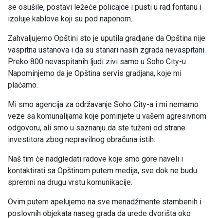
se osušile, postavi ležeće policajce i pusti u rad fontanu i
izoluje kablove koji su pod naponom.
Zahvaljujemo Opštini sto je uputila gradjane da Opština nije
vaspitna ustanova i da su stanari nasih zgrada nevaspitani.
Preko 800 nevaspitanih ljudi zivi samo u Soho City-u.
Napominjemo da je Opština servis gradjana, koje mi
plaćamo.
Mi smo agencija za održavanje Soho City-a i mi nemamo
veze sa komunalijama koje pominjete u vašem agresivnom
odgovoru, ali smo u saznanju da ste tuženi od strane
investitora zbog nepravilnog obračuna istih.
Naš tim će nadgledati radove koje smo gore naveli i
kontaktirati sa Opštinom putem medija, sve dok ne budu
spremni na drugu vrstu komunikacije.
Ovim putem apelujemo na sve menadžmente stambenih i
poslovnih objekata naseg grada da urede dvorišta oko