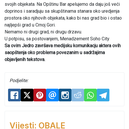
svojih objekata. Na Opštinu Bar apelujemo da daju još veći
doprinos i saradjuju sa skupštinama stanara oko uredjenja
prostora oko njihovih objekata, kako bi nas grad bio i ostao
najljepši grad u Crnoj Gori.
Nemamo ni drugi grad, ni drugu drzavu.
U potpisu, sa postovanjem, Menadzement Soho City
Sa ovim Jedro završava medijsku komunikacju aktera ovih
saopštenja oko problema povezanim u sadržajima
objavljenih tekstova.
Podjelite:
Vijesti: OBALE