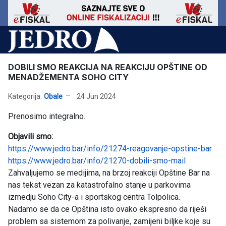
DOBILI SMO REAKCIJA NA REAKCIJU OPŠTINE OD
MENADŽEMENTA SOHO CITY
Kategorija:
Obale
24 Jun 2024
Prenosimo integralno.
Objavili smo:
https://www.jedro.bar/info/21274-reagovanje-opstine-bar
https://www.jedro.bar/info/21270-dobili-smo-mail
Zahvaljujemo se medijima, na brzoj reakciji Opštine Bar na
nas tekst vezan za katastrofalno stanje u parkovima
izmedju Soho City-a i sportskog centra Tolpolica.
Nadamo se da ce Opština isto ovako ekspresno da riješi
problem sa sistemom za polivanje, zamijeni biljke koje su