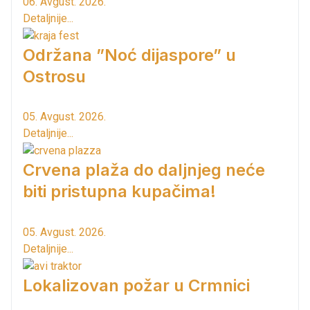
06. Avgust. 2026.
Detaljnije...
Održana ”Noć dijaspore” u
Ostrosu
05. Avgust. 2026.
Detaljnije...
Crvena plaža do daljnjeg neće
biti pristupna kupačima!
05. Avgust. 2026.
Detaljnije...
Lokalizovan požar u Crmnici