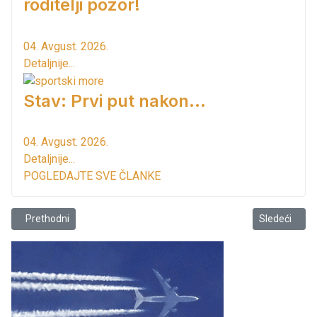
roditelji pozor!
04. Avgust. 2026.
Detaljnije...
Stav: Prvi put nakon…
04. Avgust. 2026.
Detaljnije...
POGLEDAJTE SVE ČLANKE
Prethodni članak: Dobili smo reakcija na reakciju Opštine od mena
Sledeći člana
Prethodni
Sledeći