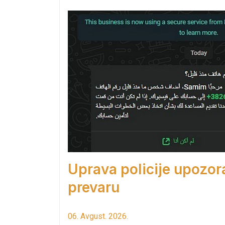
Uprava policije upozor
prevaru
06. Avgust. 2026.