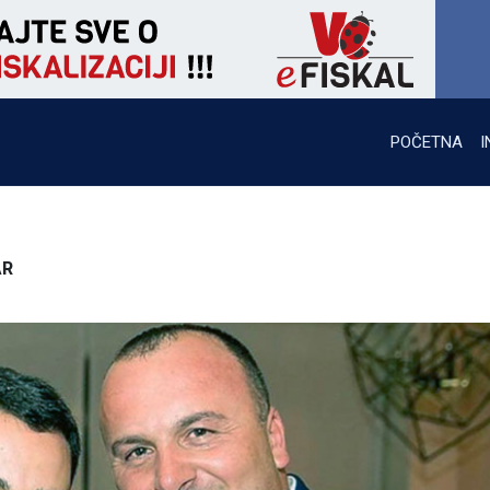
POČETNA
I
AR