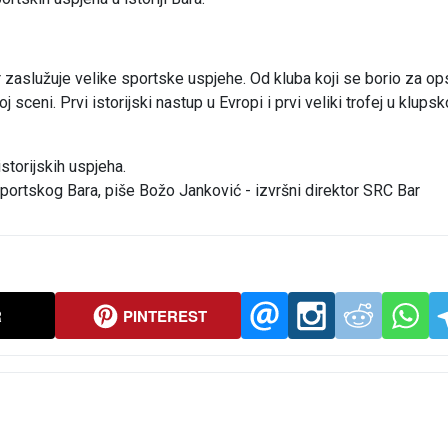
Bar zaslužuje velike sportske uspjehe. Od kluba koji se borio za op
sceni. Prvi istorijski nastup u Evropi i prvi veliki trofej u klupsk
torijskih uspjeha.
sportskog Bara, piše Božo Janković - izvršni direktor SRC Bar
R
PINTEREST