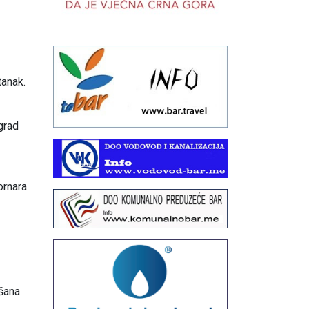
anak.
grad
ornara
šana