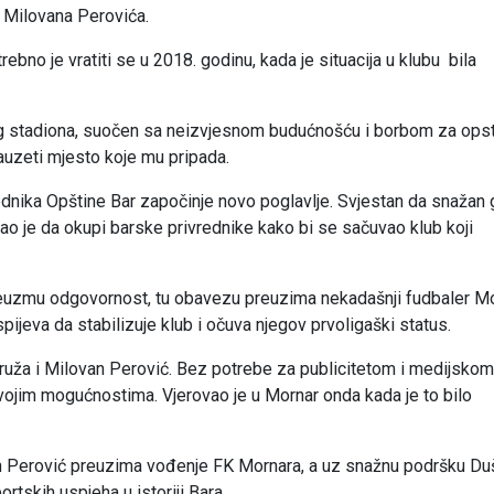
i Milovana Perovića.
ebno je vratiti se u 2018. godinu, kada je situacija u klubu bila
g stadiona, suočen sa neizvjesnom budućnošću i borbom za opst
uzeti mjesto koje mu pripada.
dnika Opštine Bar započinje novo poglavlje. Svjestan da snažan 
ao je da okupi barske privrednike kako bi se sačuvao klub koji
preuzmu odgovornost, tu obavezu preuzima nekadašnji fudbaler M
ijeva da stabilizuje klub i očuva njegov prvoligaški status.
ruža i Milovan Perović. Bez potrebe za publicitetom i medijskom
ojim mogućnostima. Vjerovao je u Mornar onda kada je to bilo
an Perović preuzima vođenje FK Mornara, a uz snažnu podršku Du
rtskih uspjeha u istoriji Bara.