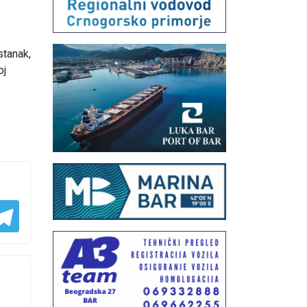
stanak,
oj