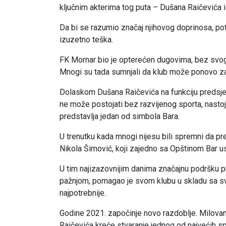
ključnim akterima tog puta – Dušana Raičevića 
Da bi se razumio značaj njihovog doprinosa, potr
izuzetno teška.
FK Mornar bio je opterećen dugovima, bez svo
Mnogi su tada sumnjali da klub može ponovo za
Dolaskom Dušana Raičevića na funkciju predsje
ne može postojati bez razvijenog sporta, nastoj
predstavlja jedan od simbola Bara.
U trenutku kada mnogi nijesu bili spremni da 
Nikola Šimović, koji zajedno sa Opštinom Bar usp
U tim najizazovnijim danima značajnu podršku p
pažnjom, pomagao je svom klubu u skladu sa sv
najpotrebnije.
Godine 2021. započinje novo razdoblje. Milov
Raičevića kreće stvaranje jednog od najvećih spo