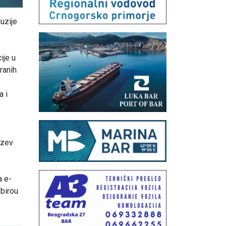
luzije
ije u
ranih
a i
uzev
a e-
birou