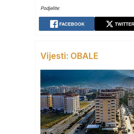
Podjelite:
FACEBOOK
TWITTE
Vijesti: OBALE