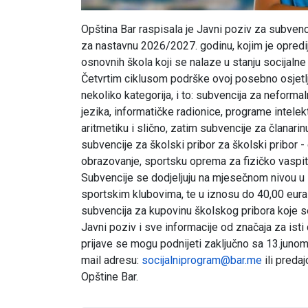
Opština Bar raspisala je Javni poziv za subvencij
za nastavnu 2026/2027. godinu, kojim je opredij
osnovnih škola koji se nalaze u stanju socijalne
Četvrtim ciklusom podrške ovoj posebno osjetlji
nekoliko kategorija, i to: subvencija za neform
jezika, informatičke radionice, programe intelekt
aritmetiku i slično, zatim subvencije za članar
subvencije za školski pribor za školski pribor - 
obrazovanje, sportsku oprema za fizičko vaspita
Subvencije se dodjeljuju na mjesečnom nivou u 
sportskim klubovima, te u iznosu do 40,00 eura 
subvencija za kupovinu školskog pribora koje se
Javni poziv i sve informacije od značaja za ist
prijave se mogu podnijeti zaključno sa 13.jun
mail adresu:
socijalniprogram@bar.me
ili preda
Opštine Bar.