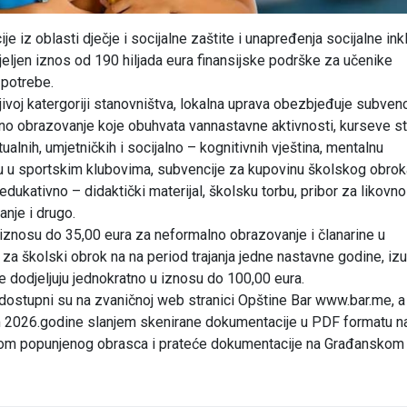
e iz oblasti dječje i socijalne zaštite i unapređenja socijalne ink
eljen iznos od 190 hiljada eura finansijske podrške za učenike
 potrebe.
voj katergoriji stanovništva, lokalna uprava obezbjeđuje subvenc
alno obrazovanje koje obuhvata vannastavne aktivnosti, kurseve st
ualnih, umjetničkih i socijalno – kognitivnih vještina, mentalnu
inu u sportskim klubovima, subvencije za kupovinu školskog obrok
edukativno – didaktički materijal, školsku torbu, pribor za likovno
nje i drugo.
iznosu do 35,00 eura za neformalno obrazovanje i članarine u
za školski obrok na na period trajanja jedne nastavne godine, iz
 dodjeljuju jednokratno u iznosu do 100,00 eura.
i dostupni su na zvaničnoj web stranici Opštine Bar www.bar.me, a
om 2026.godine slanjem skenirane dokumentacije u PDF formatu n
jom popunjenog obrasca i prateće dokumentacije na Građanskom 