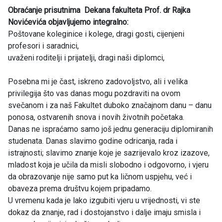
Obraćanje prisutnima Dekana fakulteta Prof. dr Rajka
Novićevića objavljujemo integralno:
Poštovane koleginice i kolege, dragi gosti, cijenjeni
profesori i saradnici,
uvaženi roditelji i prijatelji, dragi naši diplomci,
Posebna mi je čast, iskreno zadovoljstvo, ali i velika
privilegija što vas danas mogu pozdraviti na ovom
svečanom i za naš Fakultet duboko značajnom danu – danu
ponosa, ostvarenih snova i novih životnih početaka.
Danas ne ispraćamo samo još jednu generaciju diplomiranih
studenata. Danas slavimo godine odricanja, rada i
istrajnosti; slavimo znanje koje je sazrijevalo kroz izazove,
mladost koja je učila da misli slobodno i odgovorno, i vjeru
da obrazovanje nije samo put ka ličnom uspjehu, već i
obaveza prema društvu kojem pripadamo.
U vremenu kada je lako izgubiti vjeru u vrijednosti, vi ste
dokaz da znanje, rad i dostojanstvo i dalje imaju smisla i