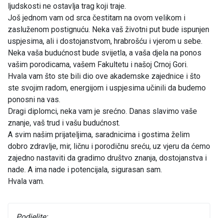
ljudskosti ne ostavlja trag koji traje.
Još jednom vam od srca čestitam na ovom velikom i
zasluženom postignuću. Neka vaš životni put bude ispunjen
uspjesima, ali i dostojanstvom, hrabrošću i vjerom u sebe.
Neka vaša budućnost bude svijetla, a vaša djela na ponos
vašim porodicama, vašem Fakultetu i našoj Crnoj Gori.
Hvala vam što ste bili dio ove akademske zajednice i što
ste svojim radom, energijom i uspjesima učinili da budemo
ponosni na vas.
Dragi diplomci, neka vam je srećno. Danas slavimo vaše
znanje, vaš trud i vašu budućnost.
A svim našim prijateljima, saradnicima i gostima želim
dobro zdravlje, mir, ličnu i porodičnu sreću, uz vjeru da ćemo
zajedno nastaviti da gradimo društvo znanja, dostojanstva i
nade. A ima nade i potencijala, sigurasan sam.
Hvala vam.
Podjelite: