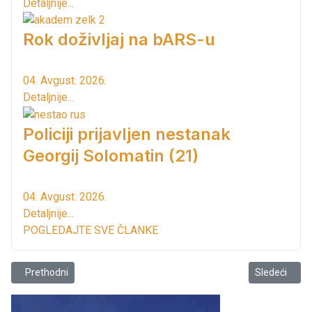
Detaljnije...
Rok doživljaj na bARS-u
04. Avgust. 2026.
Detaljnije...
Policiji prijavljen nestanak
Georgij Solomatin (21)
04. Avgust. 2026.
Detaljnije...
POGLEDAJTE SVE ČLANKE
Prethodni članak: U čast Svetog Jovana Vladimira...
Sledeći člana
Prethodni
Sledeći