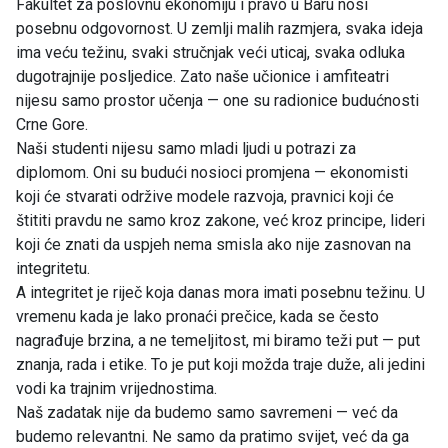
Fakultet za poslovnu ekonomiju i pravo u Baru nosi
posebnu odgovornost. U zemlji malih razmjera, svaka ideja
ima veću težinu, svaki stručnjak veći uticaj, svaka odluka
dugotrajnije posljedice. Zato naše učionice i amfiteatri
nijesu samo prostor učenja — one su radionice budućnosti
Crne Gore.
Naši studenti nijesu samo mladi ljudi u potrazi za
diplomom. Oni su budući nosioci promjena — ekonomisti
koji će stvarati održive modele razvoja, pravnici koji će
štititi pravdu ne samo kroz zakone, već kroz principe, lideri
koji će znati da uspjeh nema smisla ako nije zasnovan na
integritetu.
A integritet je riječ koja danas mora imati posebnu težinu. U
vremenu kada je lako pronaći prečice, kada se često
nagrađuje brzina, a ne temeljitost, mi biramo teži put — put
znanja, rada i etike. To je put koji možda traje duže, ali jedini
vodi ka trajnim vrijednostima.
Naš zadatak nije da budemo samo savremeni — već da
budemo relevantni. Ne samo da pratimo svijet, već da ga