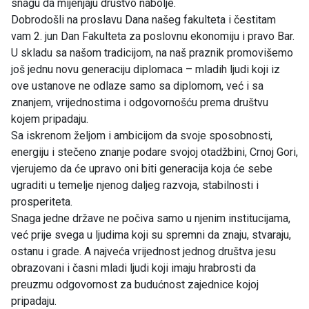
snagu da mijenjaju društvo nabolje.
Dobrodošli na proslavu Dana našeg fakulteta i čestitam
vam 2. jun Dan Fakulteta za poslovnu ekonomiju i pravo Bar.
U skladu sa našom tradicijom, na naš praznik promovišemo
još jednu novu generaciju diplomaca – mladih ljudi koji iz
ove ustanove ne odlaze samo sa diplomom, već i sa
znanjem, vrijednostima i odgovornošću prema društvu
kojem pripadaju.
Sa iskrenom željom i ambicijom da svoje sposobnosti,
energiju i stečeno znanje podare svojoj otadžbini, Crnoj Gori,
vjerujemo da će upravo oni biti generacija koja će sebe
ugraditi u temelje njenog daljeg razvoja, stabilnosti i
prosperiteta.
Snaga jedne države ne počiva samo u njenim institucijama,
već prije svega u ljudima koji su spremni da znaju, stvaraju,
ostanu i grade. A najveća vrijednost jednog društva jesu
obrazovani i časni mladi ljudi koji imaju hrabrosti da
preuzmu odgovornost za budućnost zajednice kojoj
pripadaju.