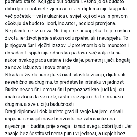
poznate staze. Koji god put odabrali, važno je da budete
dobri ljudi i ostanete vjerni sebi. Jer diploma nije kraj puta,
već početak – vaša ulaznica u svijet koji od vas, s pravom,
očekuje da budete lideri, inovatori, nosioci promjena.
Ne plašite se izazova. Ne bojte se neuspjeha. To je suština
života, jer život jeste satkan od uspjeha, ali i neuspjeha. To
je njegova čar i vječiti izazov. U protivnom bio bi monoton i
dosadan. Uspjeh nije odsustvo padova, već volja da se
nakon svakog pada ustane i ide dalje, pametniji, jači, bogatiji
za novo iskustvo i novo znanje.
Nikada u životu nemojte skrivati vlastita znanja, dijelite ih
nesebično sa drugima, to predstavlja istinsku vrijednost.
Budite nesebični, empatični i prepoznati kao ljudi koji su
imali razloga da se rode, rastu i razvijaju i da to prenesu
drugima, a sve u cilju budućnosti.
Dragi diplomci i dok budete gradili svoje karijere, sticali
uspjehe i osvajali nove horizonte, ne zaboravite ono
najvažnije – budite, prije svega i iznad svega, dobri ljudi. Jer
znanje bez čestitosti nema punu vrijednost, a uspjeh bez