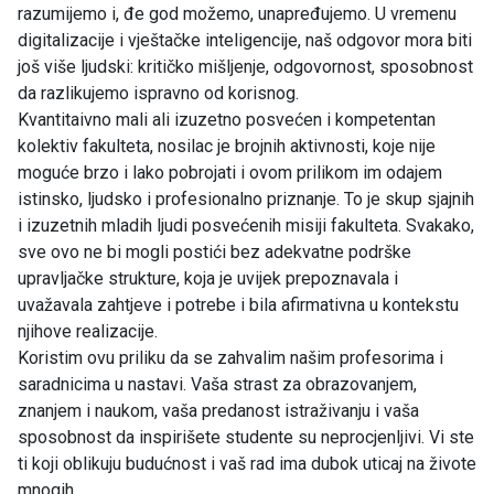
razumijemo i, đe god možemo, unapređujemo. U vremenu
digitalizacije i vještačke inteligencije, naš odgovor mora biti
još više ljudski: kritičko mišljenje, odgovornost, sposobnost
da razlikujemo ispravno od korisnog.
Kvantitaivno mali ali izuzetno posvećen i kompetentan
kolektiv fakulteta, nosilac je brojnih aktivnosti, koje nije
moguće brzo i lako pobrojati i ovom prilikom im odajem
istinsko, ljudsko i profesionalno priznanje. To je skup sjajnih
i izuzetnih mladih ljudi posvećenih misiji fakulteta. Svakako,
sve ovo ne bi mogli postići bez adekvatne podrške
upravljačke strukture, koja je uvijek prepoznavala i
uvažavala zahtjeve i potrebe i bila afirmativna u kontekstu
njihove realizacije.
Koristim ovu priliku da se zahvalim našim profesorima i
saradnicima u nastavi. Vaša strast za obrazovanjem,
znanjem i naukom, vaša predanost istraživanju i vaša
sposobnost da inspirišete studente su neprocjenljivi. Vi ste
ti koji oblikuju budućnost i vaš rad ima dubok uticaj na živote
mnogih.