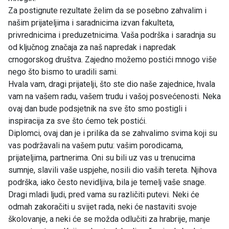
Za postignute rezultate želim da se posebno zahvalim i
našim prijateljima i saradnicima izvan fakulteta,
privrednicima i preduzetnicima. Vaša podrška i saradnja su
od ključnog značaja za naš napredak i napredak
crnogorskog društva. Zajedno možemo postići mnogo više
nego što bismo to uradili sami.
Hvala vam, dragi prijatelji, što ste dio naše zajednice, hvala
vam na vašem radu, vašem trudu i vašoj posvećenosti. Neka
ovaj dan bude podsjetnik na sve što smo postigli i
inspiracija za sve što ćemo tek postići.
Diplomci, ovaj dan je i prilika da se zahvalimo svima koji su
vas podržavali na vašem putu: vašim porodicama,
prijateljima, partnerima. Oni su bili uz vas u trenucima
sumnje, slavili vaše uspjehe, nosili dio vaših tereta. Njihova
podrška, iako često nevidljiva, bila je temelj vaše snage.
Dragi mladi ljudi, pred vama su različiti putevi. Neki će
odmah zakoračiti u svijet rada, neki će nastaviti svoje
školovanje, a neki će se možda odlučiti za hrabrije, manje