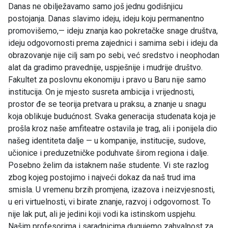
Danas ne obilježavamo samo još jednu godišnjicu
postojanja. Danas slavimo ideju, ideju koju permanentno
promovišemo,— ideju znanja kao pokretačke snage društva,
ideju odgovornosti prema zajednici i samima sebi i ideju da
obrazovanje nije cilj sam po sebi, već sredstvo i neophodan
alat da gradimo pravednije, uspješnije i mudrije društvo.
Fakultet za poslovnu ekonomiju i pravo u Baru nije samo
institucija. On je mjesto susreta ambicija i vrijednosti,
prostor đe se teorija pretvara u praksu, a znanje u snagu
koja oblikuje budućnost. Svaka generacija studenata koja je
prošla kroz naše amfiteatre ostavila je trag, ali i ponijela dio
našeg identiteta dalje — u kompanije, institucije, sudove,
učionice i preduzetničke poduhvate širom regiona i dalje.
Posebno želim da istaknem naše studente. Vi ste razlog
zbog kojeg postojimo i najveći dokaz da naš trud ima
smisla. U vremenu brzih promjena, izazova i neizvjesnosti,
u eri virtuelnosti, vi birate znanje, razvoj i odgovornost. To
nije lak put, ali je jedini koji vodi ka istinskom uspjehu.
Našim profesorima i saradnicima dugujemo zahvalnost za