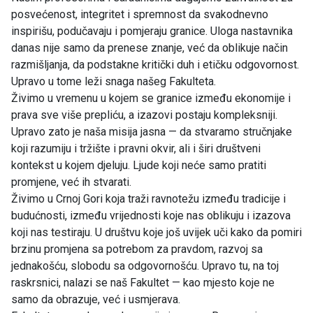
posvećenost, integritet i spremnost da svakodnevno
inspirišu, podučavaju i pomjeraju granice. Uloga nastavnika
danas nije samo da prenese znanje, već da oblikuje način
razmišljanja, da podstakne kritički duh i etičku odgovornost.
Upravo u tome leži snaga našeg Fakulteta.
Živimo u vremenu u kojem se granice između ekonomije i
prava sve više prepliću, a izazovi postaju kompleksniji.
Upravo zato je naša misija jasna — da stvaramo stručnjake
koji razumiju i tržište i pravni okvir, ali i širi društveni
kontekst u kojem djeluju. Ljude koji neće samo pratiti
promjene, već ih stvarati.
Živimo u Crnoj Gori koja traži ravnotežu između tradicije i
budućnosti, između vrijednosti koje nas oblikuju i izazova
koji nas testiraju. U društvu koje još uvijek uči kako da pomiri
brzinu promjena sa potrebom za pravdom, razvoj sa
jednakošću, slobodu sa odgovornošću. Upravo tu, na toj
raskrsnici, nalazi se naš Fakultet — kao mjesto koje ne
samo da obrazuje, već i usmjerava.