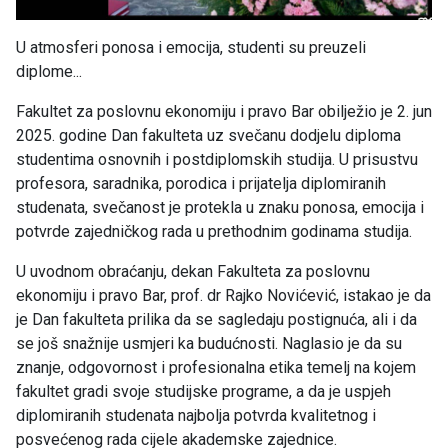
U atmosferi ponosa i emocija, studenti su preuzeli
diplome...
Fakultet za poslovnu ekonomiju i pravo Bar obilježio je 2. jun
2025. godine Dan fakulteta uz svečanu dodjelu diploma
studentima osnovnih i postdiplomskih studija. U prisustvu
profesora, saradnika, porodica i prijatelja diplomiranih
studenata, svečanost je protekla u znaku ponosa, emocija i
potvrde zajedničkog rada u prethodnim godinama studija.
U uvodnom obraćanju, dekan Fakulteta za poslovnu
ekonomiju i pravo Bar, prof. dr Rajko Novićević, istakao je da
je Dan fakulteta prilika da se sagledaju postignuća, ali i da
se još snažnije usmjeri ka budućnosti. Naglasio je da su
znanje, odgovornost i profesionalna etika temelj na kojem
fakultet gradi svoje studijske programe, a da je uspjeh
diplomiranih studenata najbolja potvrda kvalitetnog i
posvećenog rada cijele akademske zajednice.