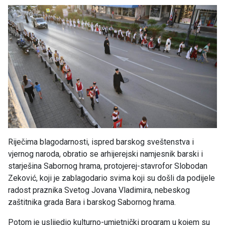
Riječima blagodarnosti, ispred barskog sveštenstva i
vjernog naroda, obratio se arhijerejski namjesnik barski i
starješina Sabornog hrama, protojerej-stavrofor Slobodan
Zeković, koji je zablagodario svima koji su došli da podijele
radost praznika Svetog Jovana Vladimira, nebeskog
zaštitnika grada Bara i barskog Sabornog hrama.
Potom je uslijedio kulturno-umjetnički program u kojem su