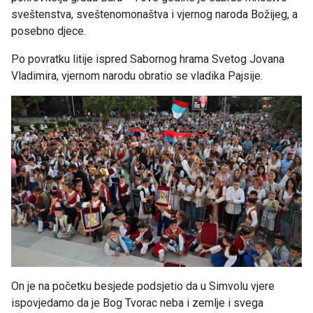
sveštenstva, sveštenomonaštva i vjernog naroda Božijeg, a
posebno djece.
Po povratku litije ispred Sabornog hrama Svetog Jovana
Vladimira, vjernom narodu obratio se vladika Pajsije.
On je na početku besjede podsjetio da u Simvolu vjere
ispovjedamo da je Bog Tvorac neba i zemlje i svega