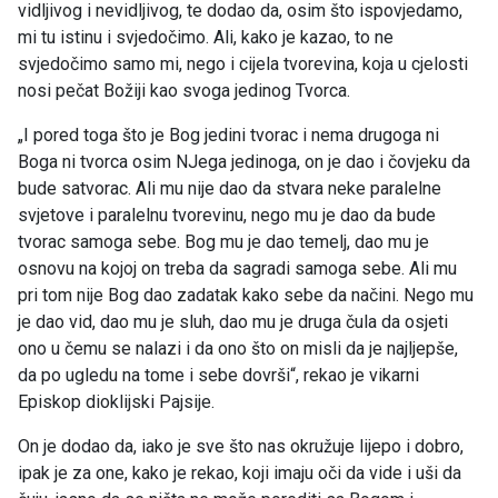
vidljivog i nevidljivog, te dodao da, osim što ispovjedamo,
mi tu istinu i svjedočimo. Ali, kako je kazao, to ne
svjedočimo samo mi, nego i cijela tvorevina, koja u cjelosti
nosi pečat Božiji kao svoga jedinog Tvorca.
„I pored toga što je Bog jedini tvorac i nema drugoga ni
Boga ni tvorca osim NJega jedinoga, on je dao i čovjeku da
bude satvorac. Ali mu nije dao da stvara neke paralelne
svjetove i paralelnu tvorevinu, nego mu je dao da bude
tvorac samoga sebe. Bog mu je dao temelj, dao mu je
osnovu na kojoj on treba da sagradi samoga sebe. Ali mu
pri tom nije Bog dao zadatak kako sebe da načini. Nego mu
je dao vid, dao mu je sluh, dao mu je druga čula da osjeti
ono u čemu se nalazi i da ono što on misli da je najljepše,
da po ugledu na tome i sebe dovrši“, rekao je vikarni
Episkop dioklijski Pajsije.
On je dodao da, iako je sve što nas okružuje lijepo i dobro,
ipak je za one, kako je rekao, koji imaju oči da vide i uši da