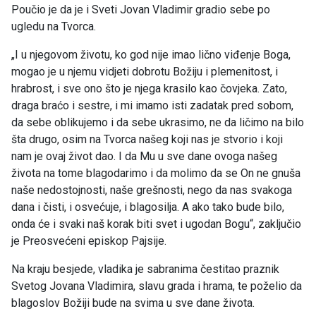
Poučio je da je i Sveti Jovan Vladimir gradio sebe po
ugledu na Tvorca.
„I u njegovom životu, ko god nije imao lično viđenje Boga,
mogao je u njemu vidjeti dobrotu Božiju i plemenitost, i
hrabrost, i sve ono što je njega krasilo kao čovjeka. Zato,
draga braćo i sestre, i mi imamo isti zadatak pred sobom,
da sebe oblikujemo i da sebe ukrasimo, ne da ličimo na bilo
šta drugo, osim na Tvorca našeg koji nas je stvorio i koji
nam je ovaj život dao. I da Mu u sve dane ovoga našeg
života na tome blagodarimo i da molimo da se On ne gnuša
naše nedostojnosti, naše grešnosti, nego da nas svakoga
dana i čisti, i osvećuje, i blagosilja. A ako tako bude bilo,
onda će i svaki naš korak biti svet i ugodan Bogu“, zaključio
je Preosvećeni episkop Pajsije.
Na kraju besjede, vladika je sabranima čestitao praznik
Svetog Jovana Vladimira, slavu grada i hrama, te poželio da
blagoslov Božiji bude na svima u sve dane života.