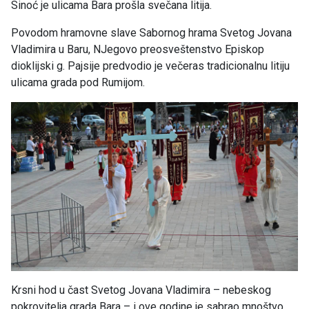
Sinoć je ulicama Bara prošla svečana litija.
Povodom hramovne slave Sabornog hrama Svetog Jovana
Vladimira u Baru, NJegovo preosveštenstvo Episkop
dioklijski g. Pajsije predvodio je večeras tradicionalnu litiju
ulicama grada pod Rumijom.
Krsni hod u čast Svetog Jovana Vladimira – nebeskog
pokrovitelja grada Bara – i ove godine je sabrao mnoštvo