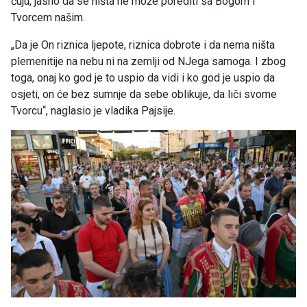
čuju, jasno da se ništa ne može porediti sa Bogom i
Tvorcem našim.
„Da je On riznica ljepote, riznica dobrote i da nema ništa
plemenitije na nebu ni na zemlji od NJega samoga. I zbog
toga, onaj ko god je to uspio da vidi i ko god je uspio da
osjeti, on će bez sumnje da sebe oblikuje, da liči svome
Tvorcu“, naglasio je vladika Pajsije.