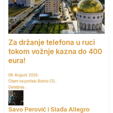
Za držanje telefona u ruci
tokom vožnje kazna do 400
eura!
08. Avgust. 2026.
Čitam na portalu Biznis CG...
Detaljnije...
Savo Perović i Slađa Allegro