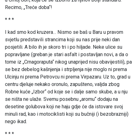
Recimo, „Treće doba“!
* * *
I kad smo kod kruzera… Nismo se baš u Baru u pravom
svjetlu predstavili strancima koji su nas prije neki dan
posjetili. A bilo ih je skoro tri i po hiljade. Neke ulice su
popravljane (greban je stari asfalt i postavljan novi, a da o
tome iz „Crnagoraputa“ nikog unaprijed nisu obavijestili), pa
se bez debelog kašnjenja i strpljenja nije moglo ni prema
Ulcinju ni prema Petrovcu ni prema Virpazaru. Uz to, grad u
centru djeluje nekako oronulo, zapušteno, valjda zbog
Robne kuće „Izbor“ od koje se i dalje samo skube, a u nju
se ništa ne ulaže. Svemu posebnu „aromu“ dodaju na
desetine golubova koji ne haju gdje će da istovare svoj
minuli rad, kao i motociklisti koji su bučniji (i bezobrazniji)
nego ikad.
* * *