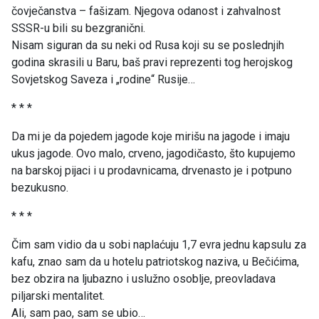
čovječanstva – fašizam. Njegova odanost i zahvalnost
SSSR-u bili su bezgranični.
Nisam siguran da su neki od Rusa koji su se poslednjih
godina skrasili u Baru, baš pravi reprezenti tog herojskog
Sovjetskog Saveza i „rodine“ Rusije…
* * *
Da mi je da pojedem jagode koje mirišu na jagode i imaju
ukus jagode. Ovo malo, crveno, jagodičasto, što kupujemo
na barskoj pijaci i u prodavnicama, drvenasto je i potpuno
bezukusno.
* * *
Čim sam vidio da u sobi naplaćuju 1,7 evra jednu kapsulu za
kafu, znao sam da u hotelu patriotskog naziva, u Bečićima,
bez obzira na ljubazno i uslužno osoblje, preovladava
piljarski mentalitet.
Ali, sam pao, sam se ubio…