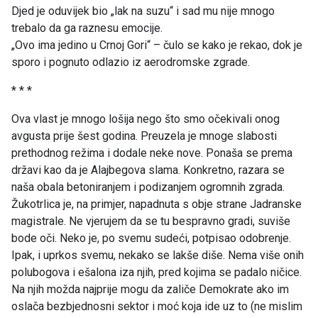
Djed je oduvijek bio „lak na suzu“ i sad mu nije mnogo
trebalo da ga raznesu emocije.
„Ovo ima jedino u Crnoj Gori“ – čulo se kako je rekao, dok je
sporo i pognuto odlazio iz aerodromske zgrade.
* * *
Ova vlast je mnogo lošija nego što smo očekivali onog
avgusta prije šest godina. Preuzela je mnoge slabosti
prethodnog režima i dodale neke nove. Ponaša se prema
državi kao da je Alajbegova slama. Konkretno, razara se
naša obala betoniranjem i podizanjem ogromnih zgrada.
Žukotrlica je, na primjer, napadnuta s obje strane Jadranske
magistrale. Ne vjerujem da se tu bespravno gradi, suviše
bode oči. Neko je, po svemu sudeći, potpisao odobrenje.
Ipak, i uprkos svemu, nekako se lakše diše. Nema više onih
polubogova i ešalona iza njih, pred kojima se padalo ničice.
Na njih možda najprije mogu da zaliče Demokrate ako im
oslača bezbjednosni sektor i moć koja ide uz to (ne mislim