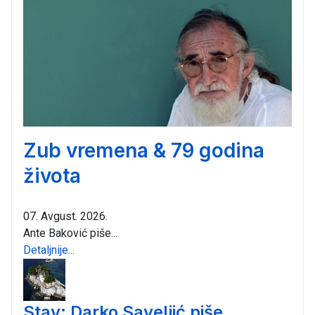
Zub vremena & 79 godina
života
07. Avgust. 2026.
Ante Baković piše...
Detaljnije...
Stav: Darko Saveljić piše