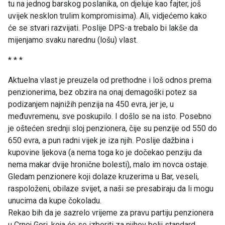
tu na jednog barskog poslanika, on djeluje kao fajter, još
uvijek nesklon trulim kompromisima). Ali, vidjećemo kako
će se stvari razvijati. Poslije DPS-a trebalo bi lakše da
mijenjamo svaku narednu (lošu) vlast.
* * *
Aktuelna vlast je preuzela od prethodne i loš odnos prema
penzionerima, bez obzira na onaj demagoški potez sa
podizanjem najnižih penzija na 450 evra, jer je, u
međuvremenu, sve poskupilo. I došlo se na isto. Posebno
je oštećen srednji sloj penzionera, čije su penzije od 550 do
650 evra, a pun radni vijek je iza njih. Poslije dažbina i
kupovine ljekova (a nema toga ko je dočekao penziju da
nema makar dvije hronične bolesti), malo im novca ostaje.
Gledam penzionere koji dolaze kruzerima u Bar, veseli,
raspoloženi, obilaze svijet, a naši se presabiraju da li mogu
unucima da kupe čokoladu.
Rekao bih da je sazrelo vrijeme za pravu partiju penzionera
u Crnoj Gori, koja će se izboriti za njihov bolji standard.