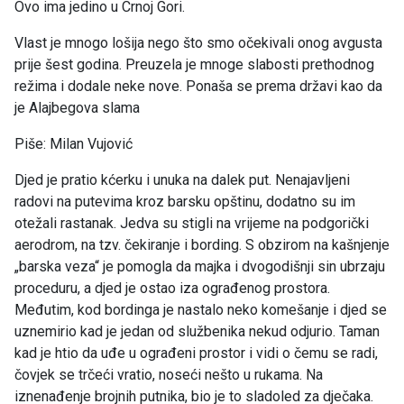
Ovo ima jedino u Crnoj Gori.
Vlast je mnogo lošija nego što smo očekivali onog avgusta
prije šest godina. Preuzela je mnoge slabosti prethodnog
režima i dodale neke nove. Ponaša se prema državi kao da
je Alajbegova slama
Piše: Milan Vujović
Djed je pratio kćerku i unuka na dalek put. Nenajavljeni
radovi na putevima kroz barsku opštinu, dodatno su im
otežali rastanak. Jedva su stigli na vrijeme na podgorički
aerodrom, na tzv. čekiranje i bording. S obzirom na kašnjenje
„barska veza“ je pomogla da majka i dvogodišnji sin ubrzaju
proceduru, a djed je ostao iza ograđenog prostora.
Međutim, kod bordinga je nastalo neko komešanje i djed se
uznemirio kad je jedan od službenika nekud odjurio. Taman
kad je htio da uđe u ograđeni prostor i vidi o čemu se radi,
čovjek se trčeći vratio, noseći nešto u rukama. Na
iznenađenje brojnih putnika, bio je to sladoled za dječaka.