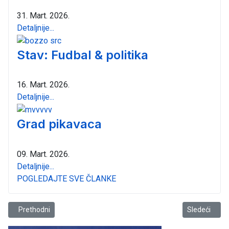
31. Mart. 2026.
Detaljnije...
Stav: Fudbal & politika
16. Mart. 2026.
Detaljnije...
Grad pikavaca
09. Mart. 2026.
Detaljnije...
POGLEDAJTE SVE ČLANKE
Prethodni članak: Predškolstvo u Baru ponosno baštini tradiciju du
Sledeći članak
Prethodni
Sledeći