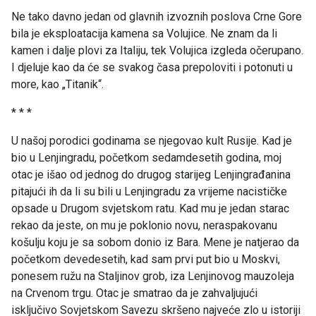
Ne tako davno jedan od glavnih izvoznih poslova Crne Gore
bila je eksploatacija kamena sa Volujice. Ne znam da li
kamen i dalje plovi za Italiju, tek Volujica izgleda očerupano.
I djeluje kao da će se svakog časa prepoloviti i potonuti u
more, kao „Titanik“.
* * *
U našoj porodici godinama se njegovao kult Rusije. Kad je
bio u Lenjingradu, početkom sedamdesetih godina, moj
otac je išao od jednog do drugog starijeg Lenjingrađanina
pitajući ih da li su bili u Lenjingradu za vrijeme nacističke
opsade u Drugom svjetskom ratu. Kad mu je jedan starac
rekao da jeste, on mu je poklonio novu, neraspakovanu
košulju koju je sa sobom donio iz Bara. Mene je natjerao da
početkom devedesetih, kad sam prvi put bio u Moskvi,
ponesem ružu na Staljinov grob, iza Lenjinovog mauzoleja
na Crvenom trgu. Otac je smatrao da je zahvaljujući
isključivo Sovjetskom Savezu skršeno najveće zlo u istoriji