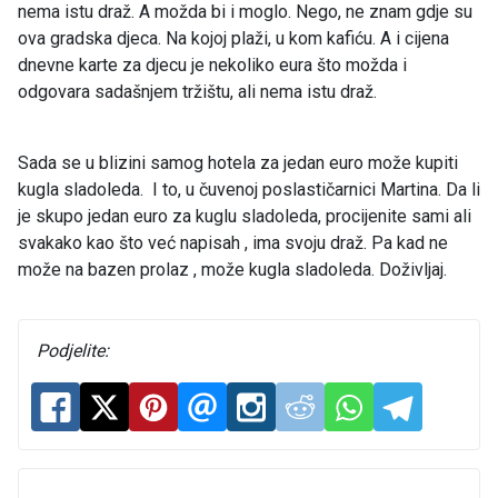
nema istu draž. A možda bi i moglo. Nego, ne znam gdje su
ova gradska djeca. Na kojoj plaži, u kom kafiću. A i cijena
dnevne karte za djecu je nekoliko eura što možda i
odgovara sadašnjem tržištu, ali nema istu draž.
Sada se u blizini samog hotela za jedan euro može kupiti
kugla sladoleda. I to, u čuvenoj poslastičarnici Martina. Da li
je skupo jedan euro za kuglu sladoleda, procijenite sami ali
svakako kao što već napisah , ima svoju draž. Pa kad ne
može na bazen prolaz , može kugla sladoleda. Doživljaj.
Podjelite: