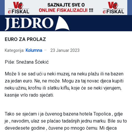
EURO ZA PROLAZ
Kategorija:
Kolumna
23 Januar 2023
Piše: Snežana Šćekić
Može li se sad ući u neki muzej, na neku plažu ili na bazen
za jedan euro. Ne, ne može. Mogu za taj novac djeca kupiti
neku užinu, krofnu ili slatku kiflu, koje će se neki vjerujem,
kasnije vrlo rado sjećati.
Tako se sjećam i ja čuvenog bazena hotela Topolica , gdje
je , navodim, ulaz se plaćao tadašnjih jednu marku. Bile su to
devedesete godine , čuvene po mnogo čemu. Mi djeca