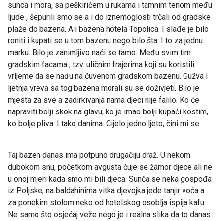
sunca i mora, sa peškirićem u rukama i tamnim tenom među
ljude , šepurili smo se a i do iznemoglosti trčali od gradske
plaže do bazena. Ali bazena hotela Topolica. I slađe je bilo
roniti i kupati se u tom bazenu nego bilo šta. I to za jednu
marku. Bilo je zanimljivo naći se tamo. Među svim tim
gradskim facama , tzv. uličnim frajerima koji su koristili
vrijeme da se nađu na čuvenom gradskom bazenu. Gužva i
ljetnja vreva sa tog bazena morali su se doživjeti. Bilo je
mjesta za sve a zadirkivanja nama djeci nije falilo. Ko će
napraviti bolji skok na glavu, ko je imao bolji kupaći kostim,
ko bolje pliva. I tako danima. Cijelo jedno ljeto, čini mi se.
Taj bazen danas ima potpuno drugačiju draž. U nekom
dubokom snu, početkom avgusta čuje se žamor djece ali ne
u onoj mjeri kada smo mi bili djeca. Sunča se neka gospođa
iz Poljske, na baldahinima vitka djevojka jede tanjir voća a
za ponekim stolom neko od hotelskog osoblja ispija kafu.
Ne samo što osjećaj veže nego je i realna slika da to danas