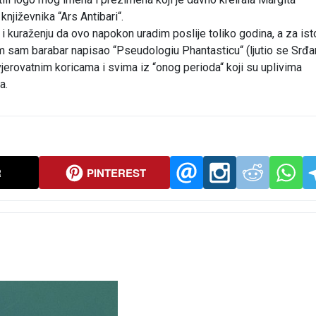
njiževnika “Ars Antibari“.
i kuraženju da ovo napokon uradim poslije toliko godina, a za ist
im sam barabar napisao “Pseudologiu Phantasticu“ (ljutio se Srđa
vjerovatnim koricama i svima iz “onog perioda“ koji su uplivima
a.
R
PINTEREST