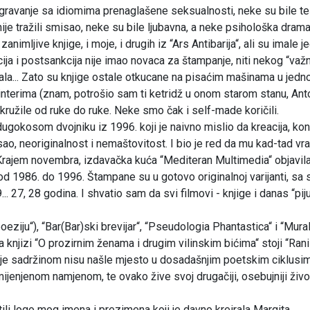
poigravanje sa idiomima prenaglašene seksualnosti, neke su bile t
nije tražili smisao, neke su bile ljubavna, a neke psihološka dram
zanimljive knjige, i moje, i drugih iz “Ars Antibarija“, ali su imale j
ija i postsankcija nije imao novaca za štampanje, niti nekog “važ
ujala... Zato su knjige ostale otkucane na pisaćim mašinama u jedno
rinterima (znam, potrošio sam ti ketridž u onom starom stanu, Ant
ko kružile od ruke do ruke. Neke smo čak i self-made koričili.
okosom dvojniku iz 1996. koji je naivno mislio da kreacija, ko
ao, neoriginalnost i nemaštovitost. I bio je red da mu kad-tad vr
 Krajem novembra, izdavačka kuća “Mediteran Multimedia“ objavila
od 1986. do 1996. Štampane su u gotovo originalnoj varijanti, sa
. 27, 28 godina. I shvatio sam da svi filmovi - knjige i danas “pij
oeziju“), “Bar(Bar)ski brevijar“, “Pseudologia Phantastica“ i “Mural
na knjizi “O prozirnim ženama i drugim vilinskim bićima“ stoji “Rani
 koje sadržinom nisu našle mjesto u dosadašnjim poetskim ciklusima
jenjenom namjenom, te ovako žive svoj drugačiji, osebujniji živo
li logo mog imena i prezimena koji je davno kreirala Margita