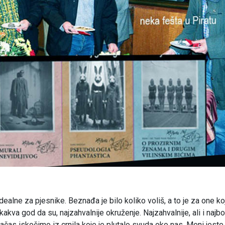
ealne za pjesnike. Beznađa je bilo koliko voliš, a to je za one ko
, kakva god da su, najzahvalnije okruženje. Najzahvalnije, ali i najbol
ačas iskočimo iz crnila koje je plutalo svuda oko nas. Meni jeste,