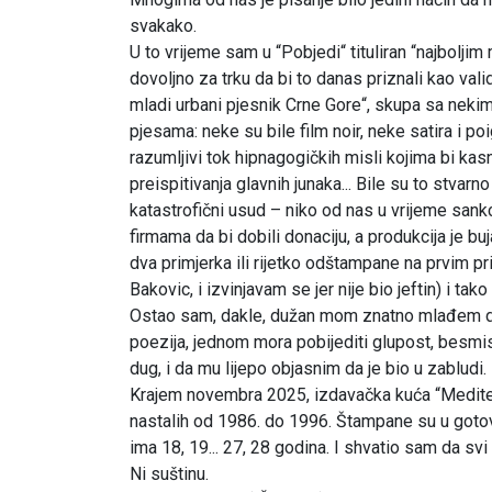
svakako.
U to vrijeme sam u “Pobjedi“ tituliran “najboljim
dovoljno za trku da bi to danas priznali kao vali
mladi urbani pjesnik Crne Gore“, skupa sa nekim 
pjesama: neke su bile film noir, neke satira i 
razumljivi tok hipnagogičkih misli kojima bi kas
preispitivanja glavnih junaka... Bile su to stvarno 
katastrofični usud – niko od nas u vrijeme sankc
firmama da bi dobili donaciju, a produkcija je b
dva primjerka ili rijetko odštampane na prvim p
Bakovic, i izvinjavam se jer nije bio jeftin) i ta
Ostao sam, dakle, dužan mom znatno mlađem dug
poezija, jednom mora pobijediti glupost, besmis
dug, i da mu lijepo objasnim da je bio u zabludi.
Krajem novembra 2025, izdavačka kuća “Meditera
nastalih od 1986. do 1996. Štampane su u gotovo
ima 18, 19... 27, 28 godina. I shvatio sam da svi f
Ni suštinu.