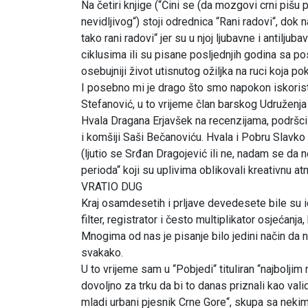
Na četiri knjige (“Čini se (da mozgovi crni pišu p
nevidljivog“) stoji odrednica “Rani radovi“, dok 
tako rani radovi“ jer su u njoj ljubavne i anti
ciklusima ili su pisane posljednjih godina sa p
osebujniji život utisnutog ožiljka na ruci koja po
I posebno mi je drago što smo napokon iskoristi
Stefanović, u to vrijeme član barskog Udruženja k
Hvala Dragana Erjavšek na recenzijama, podršci 
i komšiji Saši Bečanoviću. Hvala i Pobru Slavk
(ljutio se Srđan Dragojević ili ne, nadam se da
perioda“ koji su uplivima oblikovali kreativn
VRATIO DUG
Kraj osamdesetih i prljave devedesete bile su id
filter, registrator i često multiplikator osjećanja
Mnogima od nas je pisanje bilo jedini način da n
svakako.
U to vrijeme sam u “Pobjedi“ tituliran “najboljim
dovoljno za trku da bi to danas priznali kao vali
mladi urbani pjesnik Crne Gore“, skupa sa nekim 