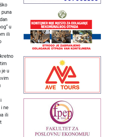
eško
a puna
edan
nog“ u
m ili
o
nkretno
atim
 je u
 svim
u
i
 i ne
 ili
t