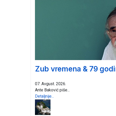
Zub vremena & 79 godi
07. Avgust. 2026.
Ante Baković piše...
Detaljnije...