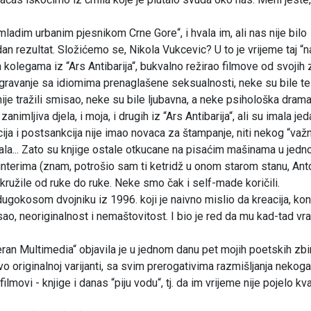
 mladim urbanim pjesnikom Crne Gore“, i hvala im, ali nas nije bilo
dan rezultat. Složićemo se, Nikola Vukcevic? U to je vrijeme taj “na
kolegama iz “Ars Antibarija“, bukvalno režirao filmove od svojih z
poigravanje sa idiomima prenaglašene seksualnosti, neke su bile t
nije tražili smisao, neke su bile ljubavna, a neke psihološka dram
zanimljiva djela, i moja, i drugih iz “Ars Antibarija“, ali su imala je
ija i postsankcija nije imao novaca za štampanje, niti nekog “važ
ujala... Zato su knjige ostale otkucane na pisaćim mašinama u jedno
rinterima (znam, potrošio sam ti ketridž u onom starom stanu, Ant
ko kružile od ruke do ruke. Neke smo čak i self-made koričili.
okosom dvojniku iz 1996. koji je naivno mislio da kreacija, ko
ao, neoriginalnost i nemaštovitost. I bio je red da mu kad-tad vr
n Multimedia“ objavila je u jednom danu pet mojih poetskih zbi
 originalnoj varijanti, sa svim prerogativima razmišljanja nekog
ilmovi - knjige i danas “piju vodu“, tj. da im vrijeme nije pojelo kva