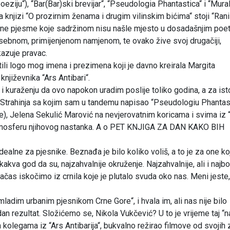
oeziju“), “Bar(Bar)ski brevijar“, “Pseudologia Phantastica“ i “Mural
na knjizi “O prozirnim ženama i drugim vilinskim bićima“ stoji “Rani
ljubavne pjesme koje sadržinom nisu našle mjesto u dosadašnjim po
osebnom, primijenjenom namjenom, te ovako žive svoj drugačiji,
kazuje pravac.
li logo mog imena i prezimena koji je davno kreirala Margita
njiževnika “Ars Antibari“.
i kuraženju da ovo napokon uradim poslije toliko godina, a za ist
o Strahinja sa kojim sam u tandemu napisao “Pseudologiu Phantas
 ne), Jelena Sekulić Marović na nevjerovatnim koricama i svima iz
u atmosferu njihovog nastanka. A o PET KNJIGA ZA DAN KAKO BIH
ealne za pjesnike. Beznađa je bilo koliko voliš, a to je za one ko
, kakva god da su, najzahvalnije okruženje. Najzahvalnije, ali i najbol
ačas iskočimo iz crnila koje je plutalo svuda oko nas. Meni jeste,
 mladim urbanim pjesnikom Crne Gore“, i hvala im, ali nas nije bilo
dan rezultat. Složićemo se, Nikola Vukčević? U to je vrijeme taj “na
kolegama iz “Ars Antibarija“, bukvalno režirao filmove od svojih z