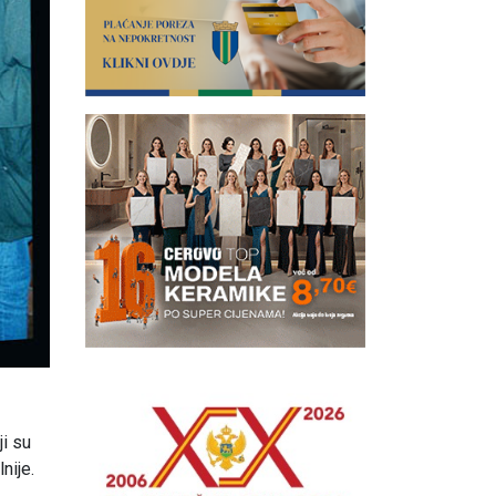
ji su
nije.