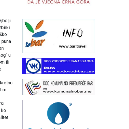
jbolji
birki
eško
a puna
dan
nog“ u
m ili
o
nkretno
atim
rki
a ko
litet.