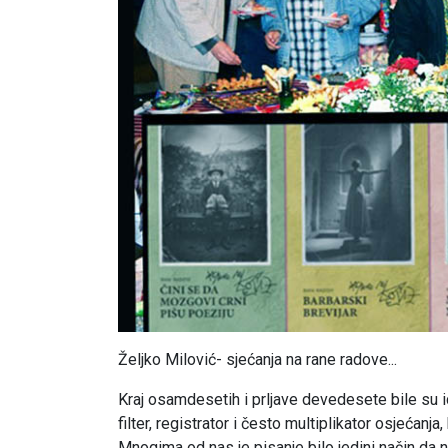
Željko Milović- sjećanja na rane radove...
Kraj osamdesetih i prljave devedesete bile su id
filter, registrator i često multiplikator osjećanja
Mnogima od nas je pisanje bilo jedini način da n