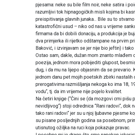
pjesama: neke su bile film noir, neke satira i 
razumljivi tok hipnagogičkih misli kojima bi kas
preispitivanja glavnih junaka... Bile su to stvarno 
katastrofični usud – niko od nas u vrijeme sankc
firmama da bi dobili donaciju, a produkcija je b
dva primjerka ili rijetko odštampane na prvim p
Baković, i izvinjavam se jer nije bio jeftin) i ta
Ostao sam, dakle, dužan mom znanto mlađem dug
poezija, jednom mora pobijediti glupost, besmis
dug, i da mu na lijepo objasnim da se prevario.
jednom danu pet mojih poetskih zbirki nastalih 
prerogativima razmišljanja nekoga ko ima 18, 19..
vodu“, tj. da im vrijeme nije pojelo kvalitet.
Na četiri knjige (“Čini se (da mozgovi crni pišu p
nevidljivog“) stoji odrednica “Rani radovi“, dok 
tako rani radovi“ jer su u njoj ljubavne pjesme
su pisane posljednjih godina sa posebnom, primi
utisnutog ožiljka na ruci koja pokazuje pravac.
I posebno mi je drago što smo napokon iskoristi