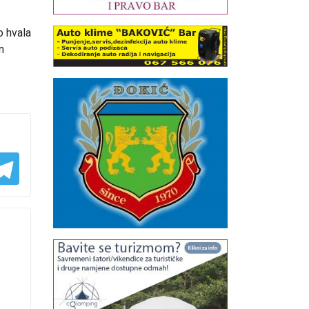
o hvala
n