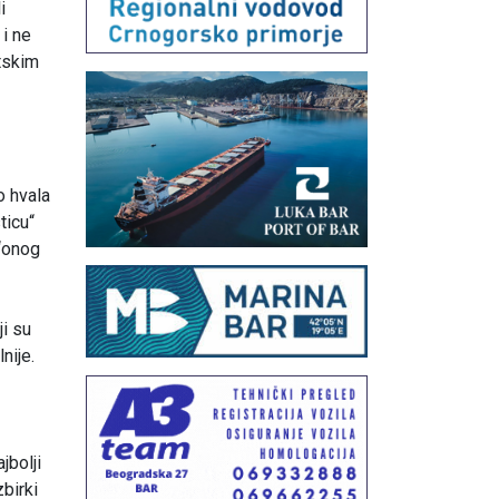
i
 i ne
etskim
o hvala
ticu“
 “onog
ji su
nije.
jbolji
birki