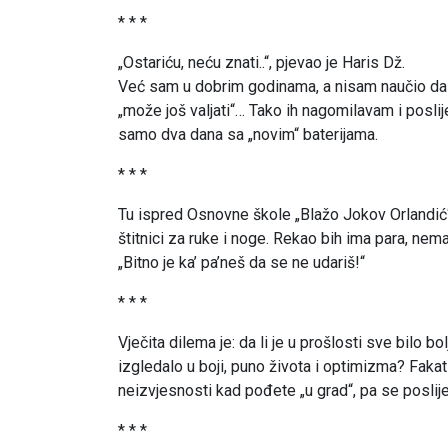
* * *
„Ostariću, neću znati..“, pjevao je Haris Dž.
Već sam u dobrim godinama, a nisam naučio da b
„može još valjati“… Tako ih nagomilavam i poslij
samo dva dana sa „novim“ baterijama.
* * *
Tu ispred Osnovne škole „Blažo Jokov Orlandić“, 
štitnici za ruke i noge. Rekao bih ima para, nema
„Bitno je ka’ pa’neš da se ne udariš!“
* * *
Vječita dilema je: da li je u prošlosti sve bilo bo
izgledalo u boji, puno života i optimizma? Fakat 
neizvjesnosti kad pođete „u grad“, pa se poslije 
* * *