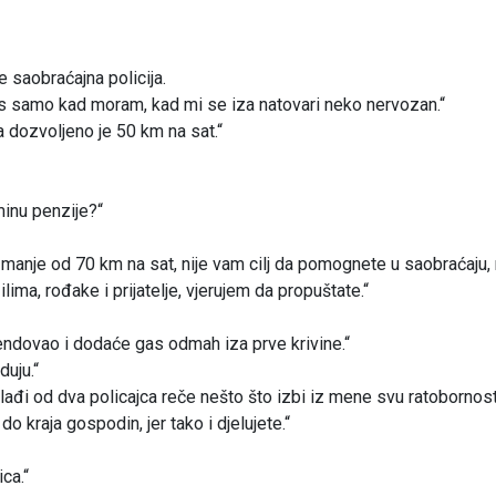
 saobraćajna policija.
as samo kad moram, kad mi se iza natovari neko nervozan.“
a dozvoljeno je 50 km na sat.“
inu penzije?“
 manje od 70 km na sat, nije vam cilj da pomognete u saobraćaju,
lima, rođake i prijatelje, vjerujem da propuštate.“
lendovao i dodaće gas odmah iza prve krivine.“
duju.“
mlađi od dva policajca reče nešto što izbi iz mene svu ratobornost
 kraja gospodin, jer tako i djelujete.“
ca.“