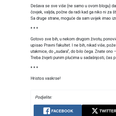
Dešava se sve više (ne samo u ovom blogu) da g
čovjek, valjda, počne da radi kad ga niko ni za š
Sa druge strane, moguće da sam uvijek imao i
* * *
Gotovo sve bih, u nekom drugom životu, ponovio 
upisao Pravni fakultet. I ne bih, nikad više, pož
utakmice, do „sudara“, do bilo čega. Znate ono 
Treba živjeti punim plućima u sadašnjosti, čas 
* * *
Hristos vaskrse!
Podjelite:
FACEBOOK
TWITTE