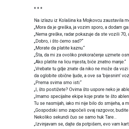
* * *
Na izlazu iz Kolašina ka Mojkovcu zaustavila me
„Mora da je greška, ja vozim sporo, a dodam g
„Nema greške, radar pokazuje da ste vozili 70, 
„Dobro, i što ćemo sad?“
„Morate da platite kaznu.“
„Šta, da mi za ovoliko prekoračenje uzmete osm
„Ako platite na licu mjesta, biće znatno manje.“
„Vrebate tu gdje znate da niko ne može da vozi
da oglobite obične ljude, a ove sa ’bijesnim’ vozi
„Prema svima smo isti.“
„I, što postižete? Ovima što uspore neko je ab
„Imamo specijalne ekipe koje prate te što ablen
Tu se nasmijah, iako mi nije bilo do smijeha, a 
„Gospodski smo započeli ovaj razgovor, budite do
Nekoliko sekundi čuo se samo huk Tare…
„Izvinjavam se, dajte da potpišem, evo vam karti