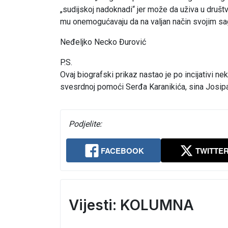
„sudijskoj nadoknadi“ jer može da uživa u društv
mu onemogućavaju da na valjan način svojim sag
Neđeljko Necko Đurović
P.S.
Ovaj biografski prikaz nastao je po incijativi 
svesrdnoj pomoći Serđa Karanikića, sina Josipa
Podjelite:
FACEBOOK
TWITTE
Vijesti: KOLUMNA