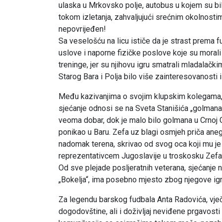
ulaska u Mrkovsko polje, autobus u kojem su bili
tokom izletanja, zahvaljujući srećnim okolnostima
nepovrijeđen!
Sa veselošću na licu ističe da je strast prema f
uslove i naporne fizičke poslove koje su morali 
treninge, jer su njihovu igru smatrali mladala
Starog Bara i Polja bilo više zainteresovanosti
Među kazivanjima o svojim klupskim kolegama, od 
sjećanje odnosi se na Sveta Stanišića „golmana
veoma dobar, dok je malo bilo golmana u Crnoj Go
ponikao u Baru. Zefa uz blagi osmjeh priča ane
nadomak terena, skrivao od svog oca koji mu je
reprezentativcem Jugoslavije u troskosku Zefa 
Od sve plejade posljeratnih veterana, sjećanje
„Bokelja“, ima posebno mjesto zbog njegove igrač
Za legendu barskog fudbala Anta Radovića, vječ
dogodovštine, ali i doživljaj neviđene prgavost