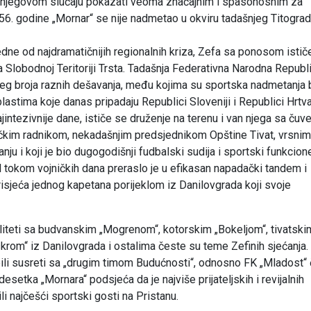
 u njegovom slučaju pokazati veoma značajnim i spasonosnim za
56. godine „Mornar“ se nije nadmetao u okviru tadašnjeg Titogra
dne od najdramatičnijih regionalnih kriza, Zefa sa ponosom istič
 Slobodnoj Teritoriji Trsta. Tadašnja Federativna Narodna Republ
ćeg broja raznih dešavanja, među kojima su sportska nadmetanja b
blastima koje danas pripadaju Republici Sloveniji i Republici Hrtva
jintezivnije dane, ističe se druženje na terenu i van njega sa čuv
čkim radnikom, nekadašnjim predsjednikom Opštine Tivat, vrsnim
nju i koji je bio dugogodišnji fudbalski sudija i sportski funkcione
 tokom vojničkih dana preraslo je u efikasan napadački tandem i
risjeća jednog kapetana porijeklom iz Danilovgrada koji svoje
valiteti sa budvanskim „Mogrenom“, kotorskim „Bokeljom“, tivatski
krom“ iz Danilovgrada i ostalima česte su teme Zefinih sjećanja.
 bili susreti sa „drugim timom Budućnosti“, odnosno FK „Mladost“ č
 desetka „Mornara“ podsjeća da je najviše prijateljskih i revijalnih
i najčešći sportski gosti na Pristanu.