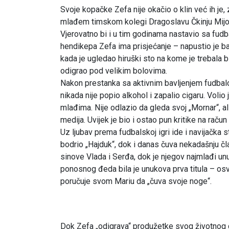
Svoje kopačke Zefa nije okačio o klin već ih j
mlađem timskom kolegi Dragoslavu Čkinju Mijović
Vjerovatno bi i u tim godinama nastavio sa fud
hendikepa Zefa ima prisjećanje – napustio je b
kada je ugledao hiruški sto na kome je trebala bi
odigrao pod velikim bolovima.
Nakon prestanka sa aktivnim bavljenjem fudbal
nikada nije popio alkohol i zapalio cigaru. Voli
mlađima. Nije odlazio da gleda svoj „Mornar“, a
medija. Uvijek je bio i ostao pun kritike na rač
Uz ljubav prema fudbalskoj igri ide i navijačka s
bodrio „Hajduk“, dok i danas čuva nekadašnju član
sinove Vlada i Serđa, dok je njegov najmlađi unu
ponosnog đeda bila je unukova prva titula – os
poručuje svom Mariu da „čuva svoje noge“.
Dok Zefa „odigrava“ produžetke svog životnog