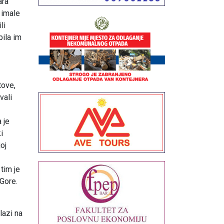
ra“
 imale
li
bila im
tove,
vali
 je
i
oj
tim je
 Gore.
lazi na