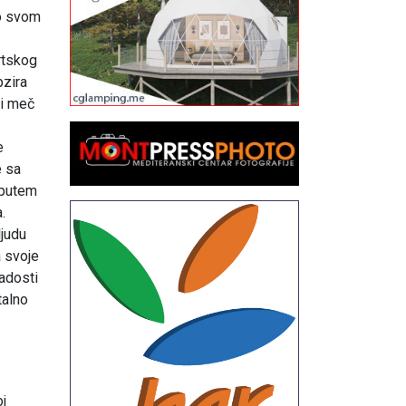
io svom
rtskog
bzira
ni meč
e
e sa
 putem
.
ljudu
a svoje
radosti
talno
j