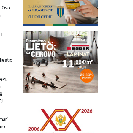
r! Ovo
h
 i
djestio
evi.
m
og
oj
rnar“
dno