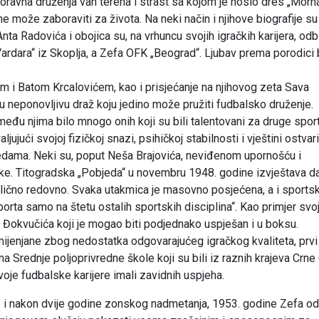
avna druženja van terena i strast sa kojom je nosio dres „Morna
ne može zaboraviti za života. Na neki način i njihove biografije su
nta Radovića i obojica su, na vrhuncu svojih igračkih karijera, odbi
ardara“ iz Skoplja, a Zefa OFK „Beograd“. Ljubav prema porodici 
m i Batom Krcalovićem, kao i prisjećanje na njihovog zeta Sava
efu neponovljivu draž koju jedino može pružiti fudbalsko druženje.
među njima bilo mnogo onih koji su bili talentovani za druge spor
ljujući svojoj fizičkoj snazi, psihičkoj stabilnosti i vještini ostvari
dama. Neki su, poput Neša Brajovića, neviđenom upornošću i
tke. Titogradska „Pobjeda“ u novembru 1948. godine izvještava da
ilično redovno. Svaka utakmica je masovno posjećena, a i sportsk
a samo na štetu ostalih sportskih disciplina“. Kao primjer svoj
a Đokvučića koji je mogao biti podjednako uspješan i u boksu.
ijenjane zbog nedostatka odgovarajućeg igračkog kvaliteta, prvi 
 Srednje poljoprivredne škole koji su bili iz raznih krajeva Crne
oje fudbalske karijere imali zavidnih uspjeha.
 i nakon dvije godine zonskog nadmetanja, 1953. godine Zefa od