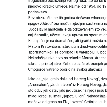
trogodišnje odsluženje vojnog roka, što će se
njegovo igračko umjeće. Naime, od 1954. do 19
podsaveza.
Bez obzira što se tih godina dešavao vrhunac je
njegov „Odred“ bio među najboljim sastavima na
Jugoslavija nastojala je da održavanjem što ve
najučestalija, učvrsti svoju upravu na spornim o
Kao sjećanje na dramatične, ali igrački možda na
Matom Krstovićem, istaknutim društveno-politi
sportistom koji se oprobao i u vaterpolu i u boća
Nekadašnje rivalstvo sa relacije Mornar-Arsenal
iskreno prijateljstvo. Zefa se uz širok osmjeh p
Crnogorce vatreno bodrio na svakoj utakmici.
Iako se „nije igralo dalje od Herceg Novog“, ri
„Arsenalom“, „Jedinstvom“ iz Herceg Novog, „Is
što oduvijek ostavljalo jak utisak na njega jesu
mladi igrači su imali „ljepotu u igri“. Nekadašnja
mečeva odigrano sa FK „Lovćen“. Cetinjani su bil