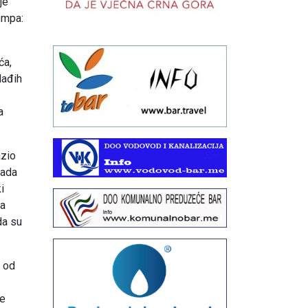
je
empa:
ća,
lađih
a
azio
vada
i
ja
da su
a od
je