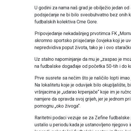
U godini za nama naš grad je obilježio jedan od s
podsjećanje ne bi bilo sveobuhvatno bez onih koj
fudbalskih kolektiva Crne Gore.
Pripovjedanje nekadašnjeg prvotimca FK „Mornar“
skromno sportsko prisjećanje čovjeka koji je uv
nepredvidiva poput života, tako je i ovo starač
Uz stalno napominjanje da mu je „zaspao je moza
na fudbalske događaje od početka 50-tih i do kr
Prve susrete sa nečim što je naličilo lopti imao
Na lokalitetu koje je oduvijek bilo okupljalište,
vršnjacima je „udarao krpenjače“ koje im je ručn
namjere da opravda svoj grijeh, jer je jednom pri
pomognu „oko živoga“.
Raritetni podaci vezuje se za Zefine fudbalske 
ustalio u periodu kada je ustanovljeno njegovo 