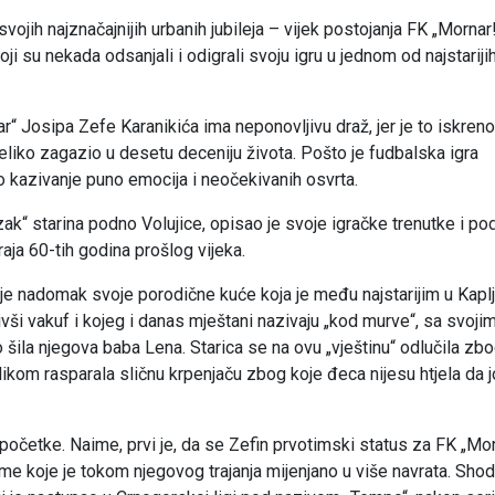
vojih najznačajnijih urbanih jubileja – vijek postojanja FK „Morna
i su nekada odsanjali i odigrali svoju igru u jednom od najstariji
 Josipa Zefe Karanikića ima neponovljivu draž, jer je to iskreno
eliko zagazio u desetu deceniju života. Pošto je fudbalska igra
ko kazivanje puno emocija i neočekivanih osvrta.
k“ starina podno Volujice, opisao je svoje igračke trenutke i po
aja 60-tih godina prošlog vijeka.
 je nadomak svoje porodične kuće koja je među najstarijim u Kaplj
 bivši vakuf i kojeg i danas mještani nazivaju „kod murve“, sa svoji
o šila njegova baba Lena. Starica se na ovu „vještinu“ odlučila zb
likom rasparala sličnu krpenjaču zbog koje đeca nijesu htjela da j
početke. Naime, prvi je, da se Zefin prvotimski status za FK „Mo
ime koje je tokom njegovog trajanja mijenjano u više navrata. Sho