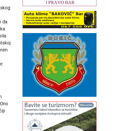
dskog
e da
ika
ila
tskoj.
enim
r.
m
 Ono
iji