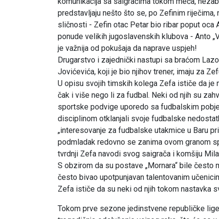
komunikacija sa saigračima tokom meča, nezabor
predstavljaju nešto što se, po Zefinim riječima, 
sličnosti - Zefin otac Petar bio ribar poput oca A
ponude velikih jugoslavenskih klubova - Anto „V
je važnija od pokušaja da naprave uspjeh!
Drugarstvo i zajednički nastupi sa braćom Lazo
Jovićevića, koji je bio njihov trener, imaju za Z
U opisu svojih timskih kolega Zefa ističe da je 
čak i više nego li za fudbal. Neki od njih su zahva
sportske podvige uporedo sa fudbalskim pobje
disciplinom otklanjali svoje fudbalske nedosta
„interesovanje za fudbalske utakmice u Baru pr
podmladak redovno se zanima ovom granom sport
tvrdnji Zefa navodi svog saigrača i komšiju Mil
S obzirom da su postave „Mornara“ bile često m
često bivao upotpunjavan talentovanim učenicima
Zefa ističe da su neki od njih tokom nastavka sv
Tokom prve sezone jedinstvene republičke lige