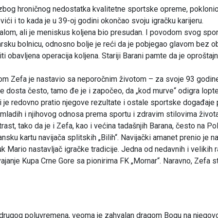
e, zbog hroničnog nedostatka kvalitetne sportske opreme, poklon
i i to kada je u 39-oj godini okončao svoju igračku karijeru.
balom, ali je meniskus koljena bio presudan. I povodom svog spo
arsku bolnicu, odnosno bolje je reći da je pobjegao glavom bez o
ti obavljena operacija koljena. Stariji Barani pamte da je oproštaj
om Zefa je nastavio sa neporočnim životom – za svoje 93 godin
o je dosta često, tamo đe je i započeo, da „kod murve“ odigra lopt
li je redovno pratio njegove rezultate i ostale sportske događaje
un mladih i njihovog odnosa prema sportu i zdravim stilovima života
trast, tako da je i Zefa, kao i većina tadašnjih Barana, često na Po
sku kartu navijača splitskih „Bilih“. Navijački amanet prenio je n
k Mario nastavljač igračke tradicije. Jedna od nedavnih i velikih 
vajanje Kupa Crne Gore sa pionirima FK „Mornar“. Naravno, Zefa s
 drugog poluvremena, veoma je zahvalan dragom Bogu na njegovo