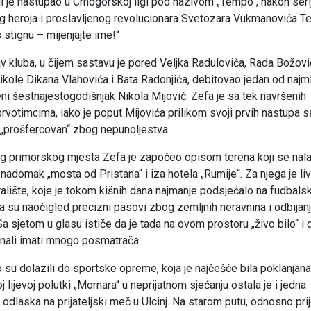
ji je nastupao u Crnogorskoj ligi pod nazivom „Tempo“, nakon seri
nog heroja i proslavljenog revolucionara Svetozara Vukmanovića T
 stignu – mijenjajte ime!“
av kluba, u čijem sastavu je pored Veljka Radulovića, Rada Božovi
ikole Dikana Vlahovića i Bata Radonjića, debitovao jedan od najm
eni šestnajestogodišnjak Nikola Mijović. Zefa je sa tek navršenih
votimcima, iako je poput Mijovića prilikom svoji prvih nastupa s
 „prošfercovan“ zbog nepunoljestva.
og primorskog mjesta Zefa je započeo opisom terena koji se nal
nadomak „mosta od Pristana“ i iza hotela „Rumije“. Za njega je li
alište, koje je tokom kišnih dana najmanje podsjećalo na fudbalsk
ma su naočigled precizni pasovi zbog zemljnih neravnina i odbijan
Sa sjetom u glasu ističe da je tada na ovom prostoru „živo bilo“ i 
, znali imati mnogo posmatrača.
o su dolazili do sportske opreme, koja je najčešće bila poklanjan
 lijevoj polutki „Mornara“ u neprijatnom sjećanju ostala je i jedna
odlaska na prijateljski meč u Ulcinj. Na starom putu, odnosno pri