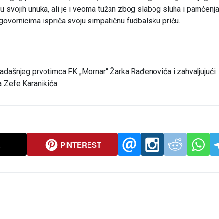
u svojih unuka, ali je i veoma tužan zbog slabog sluha i pamćenja
ovornicima ispriča svoju simpatičnu fudbalsku priču.
nekadašnjeg prvotimca FK „Mornar“ Žarka Rađenovića i zahvaljujući
 Zefe Karanikića.
R
PINTEREST