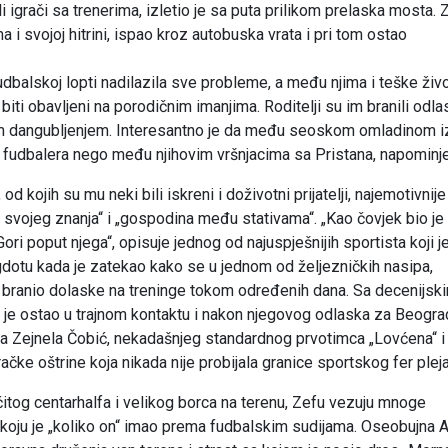
 igrači sa trenerima, izletio je sa puta prilikom prelaska mosta. 
 i svojoj hitrini, ispao kroz autobuska vrata i pri tom ostao
udbalskoj lopti nadilazila sve probleme, a među njima i teške živ
biti obavljeni na porodičnim imanjima. Roditelji su im branili odl
čkim dangubljenjem. Interesantno je da među seoskom omladinom i
 i fudbalera nego među njihovim vršnjacima sa Pristana, napominj
kojih su mu neki bili iskreni i doživotni prijatelji, najemotivnije
 svojeg znanja“ i „gospodina među stativama“. „Kao čovjek bio je
ri poput njega“, opisuje jednog od najuspješnijih sportista koji j
gdotu kada je zatekao kako se u jednom od željezničkih nasipa,
 branio dolaske na treninge tokom određenih dana. Sa decenijsk
je ostao u trajnom kontaktu i nakon njegovog odlaska za Beogra
 na Zejnela Čobić, nekadašnjeg standardnog prvotimca „Lovćena“ i
ke oštrine koja nikada nije probijala granice sportskog fer pleja
itog centarhalfa i velikog borca na terenu, Zefu vezuju mnoge
i koju je „koliko on“ imao prema fudbalskim sudijama. Oseobujna 