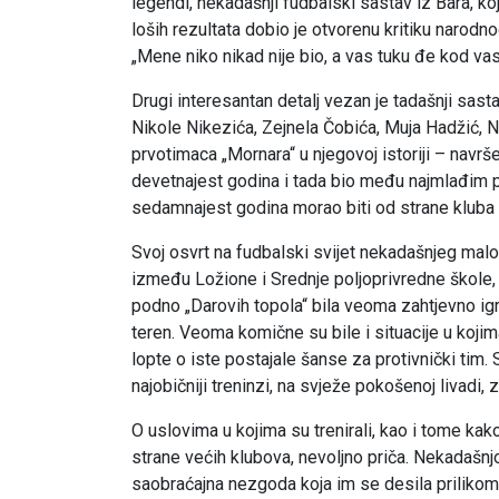
legendi, nekadašnji fudbalski sastav iz Bara, ko
loših rezultata dobio je otvorenu kritiku narod
„Mene niko nikad nije bio, a vas tuku đe kod vas
Drugi interesantan detalj vezan je tadašnji sast
Nikole Nikezića, Zejnela Čobića, Muja Hadžić, N
prvotimaca „Mornara“ u njegovoj istoriji – navrš
devetnajest godina i tada bio među najmlađim pr
sedamnajest godina morao biti od strane kluba
Svoj osvrt na fudbalski svijet nekadašnjeg mal
između Ložione i Srednje poljoprivredne škole, 
podno „Darovih topola“ bila veoma zahtjevno igr
teren. Veoma komične su bile i situacije u koji
lopte o iste postajale šanse za protivnički tim. 
najobičniji treninzi, na svježe pokošenoj livadi
O uslovima u kojima su trenirali, kao i tome kak
strane većih klubova, nevoljno priča. Nekadašnjoj
saobraćajna nezgoda koja im se desila prilikom 